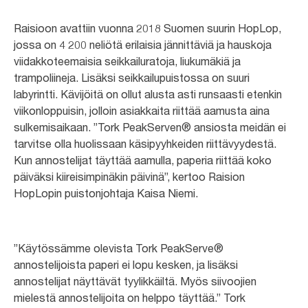
Raisioon avattiin vuonna 2018 Suomen suurin HopLop,
jossa on 4 200 neliötä erilaisia jännittäviä ja hauskoja
viidakkoteemaisia seikkailuratoja, liukumäkiä ja
trampoliineja. Lisäksi seikkailupuistossa on suuri
labyrintti. Kävijöitä on ollut alusta asti runsaasti etenkin
viikonloppuisin, jolloin asiakkaita riittää aamusta aina
sulkemisaikaan. ”Tork PeakServen® ansiosta meidän ei
tarvitse olla huolissaan käsipyyhkeiden riittävyydestä.
Kun annostelijat täyttää aamulla, paperia riittää koko
päiväksi kiireisimpinäkin päivinä”, kertoo Raision
HopLopin puistonjohtaja Kaisa Niemi.
”Käytössämme olevista Tork PeakServe®
annostelijoista paperi ei lopu kesken, ja lisäksi
annostelijat näyttävät tyylikkäiltä. Myös siivoojien
mielestä annostelijoita on helppo täyttää.” Tork