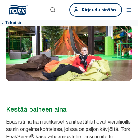
Kirjaudu sisään
Takaisin
Kestää paineen aina
Epäsiistit ja liian ruuhkaiset saniteettitilat ovat vierailijoille
suurin ongelma kohteissa, joissa on paljon kävijöitä. Tork
PeakServe® käsipyyheannostelija on suunniteltu