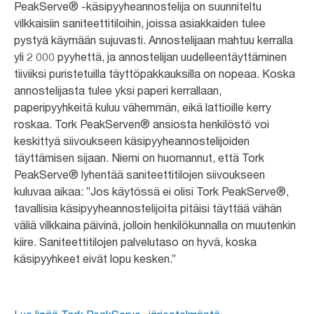
PeakServe® -käsipyyheannostelija on suunniteltu
vilkkaisiin saniteettitiloihin, joissa asiakkaiden tulee
pystyä käymään sujuvasti. Annostelijaan mahtuu kerralla
yli 2 000 pyyhettä, ja annostelijan uudelleentäyttäminen
tiiviiksi puristetuilla täyttöpakkauksilla on nopeaa. Koska
annostelijasta tulee yksi paperi kerrallaan,
paperipyyhkeitä kuluu vähemmän, eikä lattioille kerry
roskaa. Tork PeakServen® ansiosta henkilöstö voi
keskittyä siivoukseen käsipyyheannostelijoiden
täyttämisen sijaan. Niemi on huomannut, että Tork
PeakServe® lyhentää saniteettitilojen siivoukseen
kuluvaa aikaa: ”Jos käytössä ei olisi Tork PeakServe®,
tavallisia käsipyyheannostelijoita pitäisi täyttää vähän
väliä vilkkaina päivinä, jolloin henkilökunnalla on muutenkin
kiire. Saniteettitilojen palvelutaso on hyvä, koska
käsipyyhkeet eivät lopu kesken.”