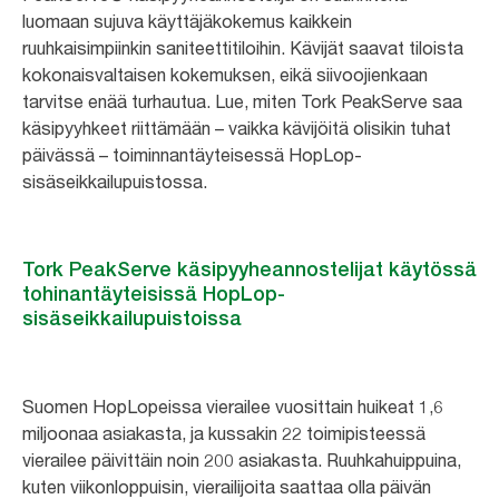
luomaan sujuva käyttäjäkokemus kaikkein
ruuhkaisimpiinkin saniteettitiloihin. Kävijät saavat tiloista
kokonaisvaltaisen kokemuksen, eikä siivoojienkaan
tarvitse enää turhautua. Lue, miten Tork PeakServe saa
käsipyyhkeet riittämään – vaikka kävijöitä olisikin tuhat
päivässä – toiminnantäyteisessä HopLop-
sisäseikkailupuistossa.
Tork PeakServe käsipyyheannostelijat käytössä
tohinantäyteisissä HopLop-
sisäseikkailupuistoissa
Suomen HopLopeissa vierailee vuosittain huikeat 1,6
miljoonaa asiakasta, ja kussakin 22 toimipisteessä
vierailee päivittäin noin 200 asiakasta. Ruuhkahuippuina,
kuten viikonloppuisin, vierailijoita saattaa olla päivän