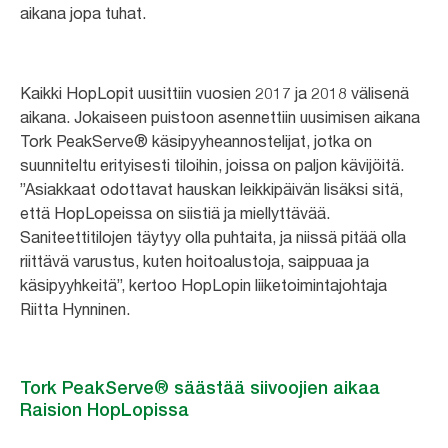
aikana jopa tuhat.
Kaikki HopLopit uusittiin vuosien 2017 ja 2018 välisenä
aikana. Jokaiseen puistoon asennettiin uusimisen aikana
Tork PeakServe® käsipyyheannostelijat, jotka on
suunniteltu erityisesti tiloihin, joissa on paljon kävijöitä.
”Asiakkaat odottavat hauskan leikkipäivän lisäksi sitä,
että HopLopeissa on siistiä ja miellyttävää.
Saniteettitilojen täytyy olla puhtaita, ja niissä pitää olla
riittävä varustus, kuten hoitoalustoja, saippuaa ja
käsipyyhkeitä”, kertoo HopLopin liiketoimintajohtaja
Riitta Hynninen.
Tork PeakServe® säästää siivoojien aikaa
Raision HopLopissa