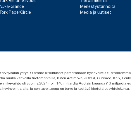
Tork Vision Siivous
Tietoa meistä
AD-a-Glance
Menestystarinoita
Tork PaperCircle
Media ja uutiset
 ja terveysalan yritys. Olemme sitoutuneet parantamaan hyvinvointia tuotteidem
ekä muilla vahvoilla tuotemerkeillä, kuten Actimove, JOBST, Cutimed, Knix, Leuko
n liikevaihto oli vuonna 2024 noin 146 miljardia Ruotsin kruunua (13 miljardia eu
a hyvinvointialalla, ja sen tavoitteena on terve ja kestävä kiertotalousyhteiskunta.