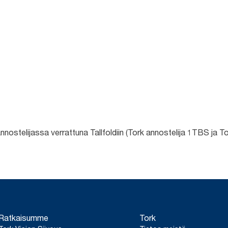
äannostelijassa verrattuna Tallfoldiin (Tork annostelija 1TBS j
Ratkaisumme
Tork