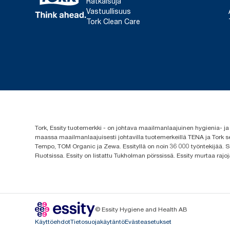
Ratkaisuja
Vastuullisuus
Tork Clean Care
Tork, Essity tuotemerkki - on johtava maailmanlaajuinen hygienia-
maassa maailmanlaajuisesti johtavilla tuotemerkeillä TENA ja Tork s
Tempo, TOM Organic ja Zewa. Essityllä on noin 36 000 työntekijää. Se
Ruotsissa. Essity on listattu Tukholman pörssissä. Essity murtaa rajoj
© Essity Hygiene and Health AB
Käyttöehdot
Tietosuojakäytäntö
Evästeasetukset