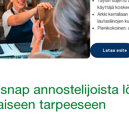
Täysin suljettu
käyttäjä koskee
Arkki kerrallaan
lautasliinojen k
Pienikokoinen: 
Lataa esite
snap annostelijoista l
aiseen tarpeeseen