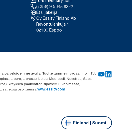
tork.fi@essity.com
(+358) 9 5068 8222
Etsi jakelija
Oy Essity Finland Ab
Revontulenkuja 1
02100 Espoo
me ja palveluidemme avulla. Tuotteitamme myydään noin 150
plast, Libero, Libresse, Lotus, Modibodi, Nosotras, Saba,
roa). Yrityksen pääkonttori sijaitsee Tukholmassa,
 Lisätietoja osoitteessa
www.essity.com
Finland | Suomi