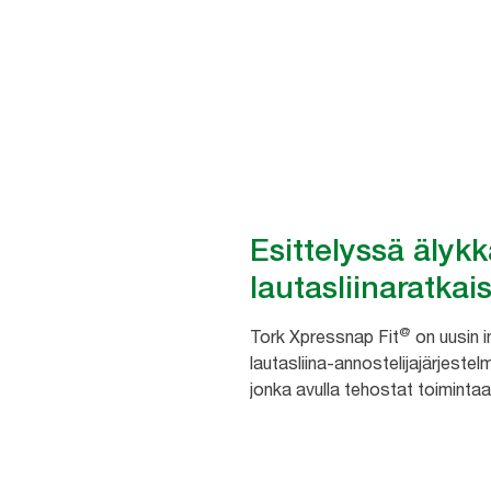
Säästä aikaa ja paranna hygie
Esittelyssä älyk
lautasliinaratkai
@
Tork Xpressnap Fit
on uusin 
lautasliina-annostelijajärjestelm
jonka avulla tehostat toimintaa