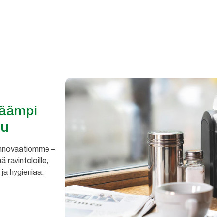
niatasoa
käämpi
su
innovaatiomme –
ä ravintoloille,
 ja hygieniaa.