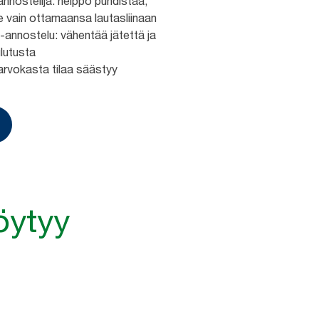
 annostelija: helppo puhdistaa,
 vain ottamaansa lautasliinaan
 -annostelu: vähentää jätettä ja
ulutusta
arvokasta tilaa säästyy
öytyy