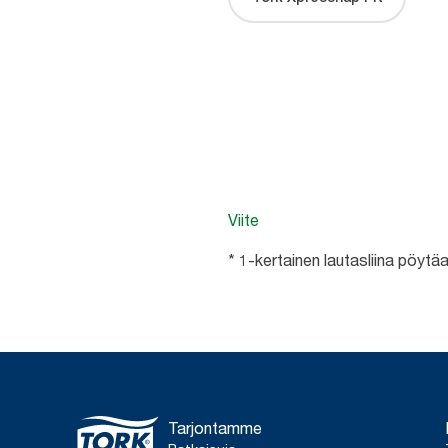
Viite
* 1-kertainen lautasliina pöyt
Tarjontamme