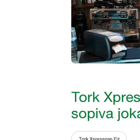
Tork Xpres
sopiva jok
Tork Xpressnap Fit