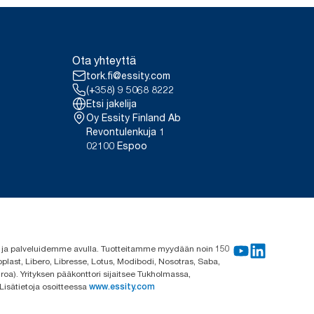
Ota yhteyttä
tork.fi@essity.com
(+358) 9 5068 8222
Etsi jakelija
Oy Essity Finland Ab
Revontulenkuja 1
02100 Espoo
me ja palveluidemme avulla. Tuotteitamme myydään noin 150
plast, Libero, Libresse, Lotus, Modibodi, Nosotras, Saba,
roa). Yrityksen pääkonttori sijaitsee Tukholmassa,
 Lisätietoja osoitteessa
www.essity.com