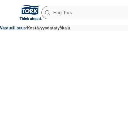
/
Vastuullisuus
Kestävyysdatatyökalu
Vastuu
Ota käyttöösi luotettavat, hel
tietotyökalun avulla.