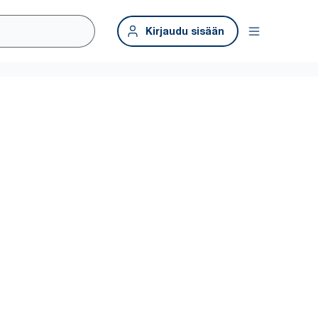
Kirjaudu sisään
lu