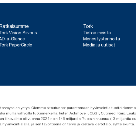
Ratkaisumme
Tork
Tork Vision Siivous
Tietoa meistä
AD-a-Glance
Menestystarinoita
Tork PaperCircle
Media ja uutiset
 ja terveysalan yritys. Olemme sitoutuneet parantamaan hyvinvointia tuotteidem
ekä muilla vahvoilla tuotemerkeillä, kuten Actimove, JOBST, Cutimed, Knix, Leuko
n liikevaihto oli vuonna 2024 noin 146 miljardia Ruotsin kruunua (13 miljardia eu
a hyvinvointialalla, ja sen tavoitteena on terve ja kestävä kiertotalousyhteiskunta.