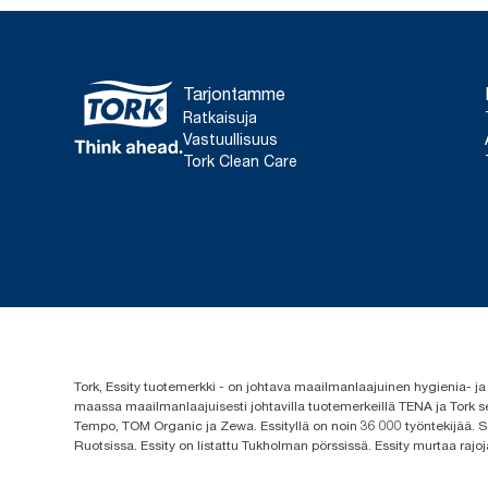
Tarjontamme
Ratkaisuja
Vastuullisuus
Tork Clean Care
Tork, Essity tuotemerkki - on johtava maailmanlaajuinen hygienia-
maassa maailmanlaajuisesti johtavilla tuotemerkeillä TENA ja Tork s
Tempo, TOM Organic ja Zewa. Essityllä on noin 36 000 työntekijää. Se
Ruotsissa. Essity on listattu Tukholman pörssissä. Essity murtaa rajoj