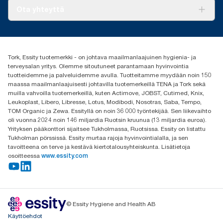
Tork PaperCircle
Tietoa meistä
Ota yhteyttä
Menestystarinoita
Media ja uutiset
tork.fi@essity.com
(+358) 9 5068 8222
Etsi jakelija
Tork, Essity tuotemerkki - on johtava maailmanlaajuinen hygienia- ja
Oy Essity Finland Ab
terveysalan yritys. Olemme sitoutuneet parantamaan hyvinvointia
Revontulenkuja 1
tuotteidemme ja palveluidemme avulla. Tuotteitamme myydään noin 150
02100 Espoo
maassa maailmanlaajuisesti johtavilla tuotemerkeillä TENA ja Tork sekä
muilla vahvoilla tuotemerkeillä, kuten Actimove, JOBST, Cutimed, Knix,
Leukoplast, Libero, Libresse, Lotus, Modibodi, Nosotras, Saba, Tempo,
TOM Organic ja Zewa. Essityllä on noin 36 000 työntekijää. Sen liikevaihto
oli vuonna 2024 noin 146 miljardia Ruotsin kruunua (13 miljardia euroa).
Yrityksen pääkonttori sijaitsee Tukholmassa, Ruotsissa. Essity on listattu
Tukholman pörssissä. Essity murtaa rajoja hyvinvointialalla, ja sen
tavoitteena on terve ja kestävä kiertotalousyhteiskunta. Lisätietoja
osoitteessa
www.essity.com
© Essity Hygiene and Health AB
Käyttöehdot