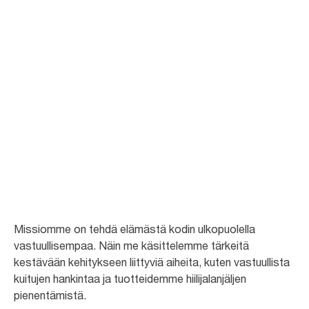
Toteuta
vastuullisuutta
ennakoiden
Me kehitämme ennakoiden kestävän kehityksen mukaisia tuotteita ja
ratkaisuja, jotka auttavat asiakkaitamme saavuttamaan
vastuullisuustavoitteensa.
Missiomme on tehdä elämästä kodin ulkopuolella
vastuullisempaa. Näin me käsittelemme tärkeitä
kestävään kehitykseen liittyviä aiheita, kuten vastuullista
kuitujen hankintaa ja tuotteidemme hiilijalanjäljen
pienentämistä.