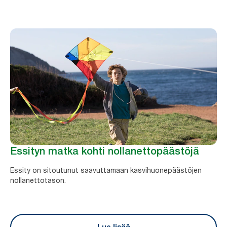
Essityn matka kohti nollanettopäästöjä
Essity on sitoutunut saavuttamaan kasvihuonepäästöjen
nollanettotason.
Lue lisää