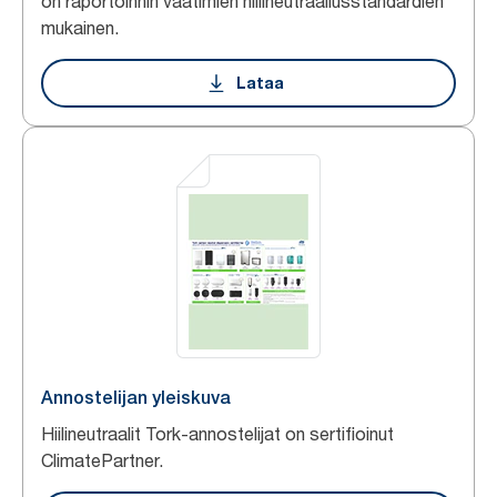
on raportoinnin vaatimien hiilineutraaliusstandardien
mukainen.
Lataa
Annostelijan yleiskuva
Hiilineutraalit Tork-annostelijat on sertifioinut
ClimatePartner.