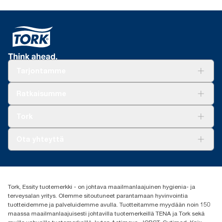
Tarjontamme
Ratkaisuja
Ratkaisumme
Vastuullisuus
Tork Clean Care
Tork Vision Siivous
Tork
AD-a-Glance
Tork PaperCircle
Tietoa meistä
Ota yhteyttä
Menestystarinoita
Media ja uutiset
tork.fi@essity.com
(+358) 9 5068 8222
Etsi jakelija
Tork, Essity tuotemerkki - on johtava maailmanlaajuinen hygienia- ja
Oy Essity Finland Ab
terveysalan yritys. Olemme sitoutuneet parantamaan hyvinvointia
Revontulenkuja 1
tuotteidemme ja palveluidemme avulla. Tuotteitamme myydään noin 150
02100 Espoo
maassa maailmanlaajuisesti johtavilla tuotemerkeillä TENA ja Tork sekä