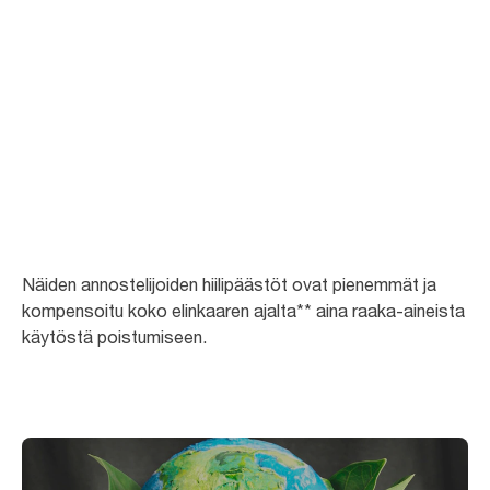
Minimoi
hiilipäästöt
Toukokuusta 2023 lähtien kaikilla Euroopassa (pois lukien Ranska)
tarjotuilla 27 Tork-annostelijalla on sertifiointi hiilineutraaliudesta.*
Näiden annostelijoiden hiilipäästöt ovat pienemmät ja
kompensoitu koko elinkaaren ajalta** aina raaka-aineista
käytöstä poistumiseen.