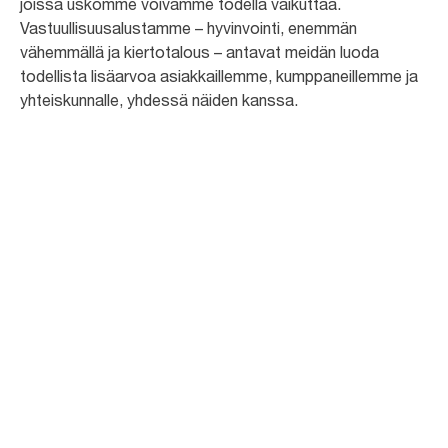
joissa uskomme voivamme todella vaikuttaa.
Vastuullisuusalustamme – hyvinvointi, enemmän
vähemmällä ja kiertotalous – antavat meidän luoda
todellista lisäarvoa asiakkaillemme, kumppaneillemme ja
yhteiskunnalle, yhdessä näiden kanssa.
Lue koko tarina