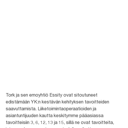
YK:n kestävän
kehityksen
tavoitteet
Kehitämme määrätietoisesti tuotteita ja ratkaisuja, jotka kuluttavat
vähemmän resursseja ja sopivat kiertotalouteen. Näin edistämme YK:n
kestävän kehityksen tavoitteita.
Tork ja sen emoyhtiö Essity ovat sitoutuneet
edistämään YK:n kestävän kehityksen tavoitteiden
saavuttamista. Liiketoimintaoperaatioiden ja
asiantuntijuuden kautta keskitymme pääasiassa
tavoitteisiin 3, 6, 12, 13 ja 15, sillä ne ovat tavoitteita,