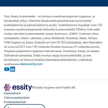
Media ja uutiset
tork.fi@essity.com
(+358) 9 5068 8222
Etsi jakelija
Tork, Essity tuotemerkki - on johtava maailmanlaajuinen hygienia- ja
Oy Essity Finland Ab
terveysalan yritys. Olemme sitoutuneet parantamaan hyvinvointia
Revontulenkuja 1
tuotteidemme ja palveluidemme avulla. Tuotteitamme myydään noin 150
02100 Espoo
maassa maailmanlaajuisesti johtavilla tuotemerkeillä TENA ja Tork sekä
muilla vahvoilla tuotemerkeillä, kuten Actimove, JOBST, Cutimed, Knix,
Leukoplast, Libero, Libresse, Lotus, Modibodi, Nosotras, Saba, Tempo,
TOM Organic ja Zewa. Essityllä on noin 36 000 työntekijää. Sen liikevaihto
oli vuonna 2024 noin 146 miljardia Ruotsin kruunua (13 miljardia euroa).
Yrityksen pääkonttori sijaitsee Tukholmassa, Ruotsissa. Essity on listattu
Tukholman pörssissä. Essity murtaa rajoja hyvinvointialalla, ja sen
tavoitteena on terve ja kestävä kiertotalousyhteiskunta. Lisätietoja
osoitteessa
www.essity.com
© Essity Hygiene and Health AB
Käyttöehdot
Tietosuojakäytäntö
Evästeasetukset