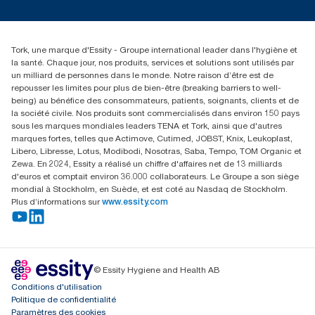
service-commande.tork@essity.com
01 85 07 92 00
Rechercher des distributeurs
Tork, une marque d'Essity - Groupe international leader dans l'hygiène et
la santé. Chaque jour, nos produits, services et solutions sont utilisés par
un milliard de personnes dans le monde. Notre raison d’être est de
repousser les limites pour plus de bien-être (breaking barriers to well-
being) au bénéfice des consommateurs, patients, soignants, clients et de
la société civile. Nos produits sont commercialisés dans environ 150 pays
sous les marques mondiales leaders TENA et Tork, ainsi que d'autres
marques fortes, telles que Actimove, Cutimed, JOBST, Knix, Leukoplast,
Libero, Libresse, Lotus, Modibodi, Nosotras, Saba, Tempo, TOM Organic et
Zewa. En 2024, Essity a réalisé un chiffre d'affaires net de 13 milliards
d'euros et comptait environ 36.000 collaborateurs. Le Groupe a son siège
mondial à Stockholm, en Suède, et est coté au Nasdaq de Stockholm.
Plus d’informations sur
www.essity.com
© Essity Hygiene and Health AB
Conditions d'utilisation
Politique de confidentialité
Paramètres des cookies