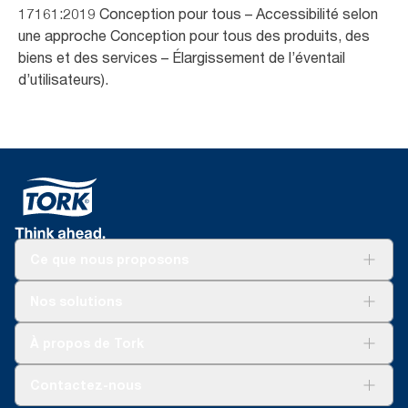
17161:2019 Conception pour tous – Accessibilité selon
une approche Conception pour tous des produits, des
biens et des services – Élargissement de l’éventail
d’utilisateurs). ​
Ce que nous proposons
Solutions
Nos solutions
Développement durable
Tork Clean Care
Tork Vision Nettoyage
À propos de Tork
AD-a-Glance
Tork PaperCircle
À propos de nous
Contactez-nous
Récits d’une réussite