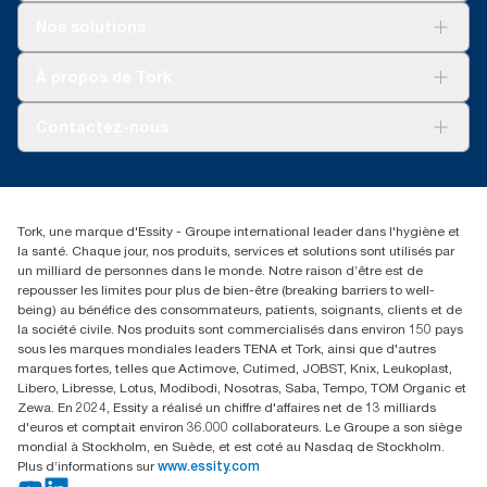
Solutions
Nos solutions
Développement durable
Tork Clean Care
Tork Vision Nettoyage
À propos de Tork
AD-a-Glance
Tork PaperCircle
À propos de nous
Contactez-nous
Récits d’une réussite
service-commande.tork@essity.com
01 85 07 92 00
Rechercher des distributeurs
Tork, une marque d'Essity - Groupe international leader dans l'hygiène et
la santé. Chaque jour, nos produits, services et solutions sont utilisés par
un milliard de personnes dans le monde. Notre raison d’être est de
repousser les limites pour plus de bien-être (breaking barriers to well-
being) au bénéfice des consommateurs, patients, soignants, clients et de
la société civile. Nos produits sont commercialisés dans environ 150 pays
sous les marques mondiales leaders TENA et Tork, ainsi que d'autres
marques fortes, telles que Actimove, Cutimed, JOBST, Knix, Leukoplast,
Libero, Libresse, Lotus, Modibodi, Nosotras, Saba, Tempo, TOM Organic et
Zewa. En 2024, Essity a réalisé un chiffre d'affaires net de 13 milliards
d'euros et comptait environ 36.000 collaborateurs. Le Groupe a son siège
mondial à Stockholm, en Suède, et est coté au Nasdaq de Stockholm.
Plus d’informations sur
www.essity.com