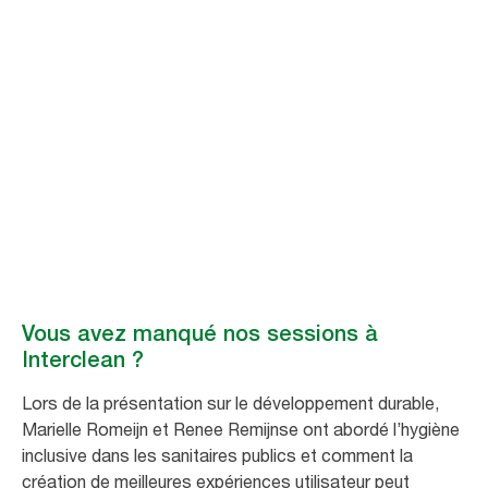
Tork au salon
Interclean 2026
Merci à tous ceux qui ont rendu visite à Tork lors de l’événement
Interclean Amsterdam 2026. Faites défiler la page pour explorer les
dernières innovations et découvrir comment une meilleure hygiène peut
améliorer les performances de votre entreprise.
Vous avez manqué nos sessions à
Interclean ?
Lors de la présentation sur le développement durable,
Marielle Romeijn et Renee Remijnse ont abordé l’hygiène
inclusive dans les sanitaires publics et comment la
création de meilleures expériences utilisateur peut