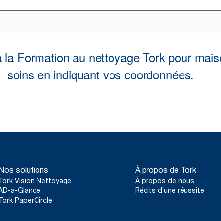
Nos solutions
À propos de Tork
Tork Vision Nettoyage
À propos de nous
AD-a-Glance
Récits d’une réussite
Tork PaperCircle