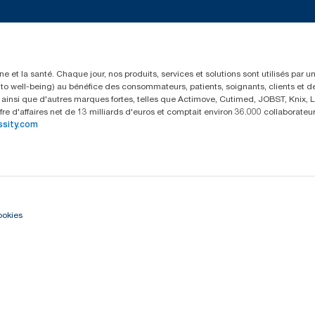
e et la santé. Chaque jour, nos produits, services et solutions sont utilisés par 
rs to well-being) au bénéfice des consommateurs, patients, soignants, clients et d
insi que d'autres marques fortes, telles que Actimove, Cutimed, JOBST, Knix, Le
fre d'affaires net de 13 milliards d'euros et comptait environ 36.000 collaborat
ssity.com
ookies