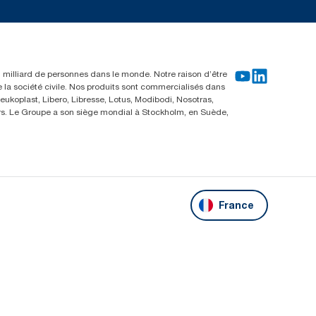
un milliard de personnes dans le monde. Notre raison d’être
e la société civile. Nos produits sont commercialisés dans
ukoplast, Libero, Libresse, Lotus, Modibodi, Nosotras,
eurs. Le Groupe a son siège mondial à Stockholm, en Suède,
France