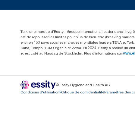
Tork, une marque d'Essity - Groupe international leader dans l'hygièn
est de repousser les limites pour plus de bien-être (breaking barrie
environ 150 pays sous les marques mondiales leaders TENA et Tork, a
Saba, Tempo, TOM Organic et Zewa. En 2024, Essity a réalisé un chif
et est coté au Nasdaq de Stockholm. Plus d’informations sur
www.e
© Essity Hygiene and Health AB
Conditions d'utilisation
Politique de confidentialité
Paramètres des c