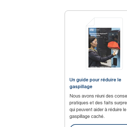
opérateurs s’interrompent 20 fois par jour pour
aller chercher des produits d’essuyage et de
nettoyage.
Un guide pour réduire le
gaspillage
Nous avons réuni des conse
pratiques et des faits surpr
qui peuvent aider à réduire le
gaspillage caché.