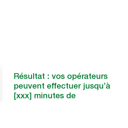
Résultat : vos opérateurs
peuvent effectuer jusqu’à
[xxx] minutes de
déplacements inutiles
cachés par jour de travail.
Selon notre étude qui indique que 44 % des