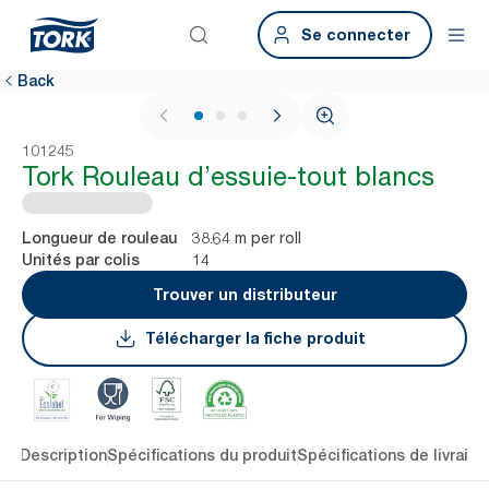
Se connecter
Back
1 / 3
101245
Tork Rouleau d’essuie-tout blancs
38.64 m per roll
Longueur de rouleau
14
Unités par colis
Trouver un distributeur
Télécharger la fiche produit
lés
Description
Spécifications du produit
Spécifications de livraiso