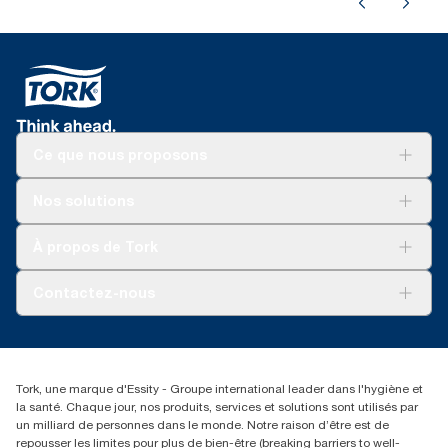
Ce que nous proposons
Solutions
Nos solutions
Développement durable
Tork Clean Care
Tork Vision Nettoyage
À propos de Tork
AD-a-Glance
Tork PaperCircle
À propos de nous
Contactez-nous
Récits d’une réussite
service-commande.tork@essity.com
01 85 07 92 00
Rechercher des distributeurs
Tork, une marque d'Essity - Groupe international leader dans l'hygiène et
la santé. Chaque jour, nos produits, services et solutions sont utilisés par
un milliard de personnes dans le monde. Notre raison d’être est de
repousser les limites pour plus de bien-être (breaking barriers to well-