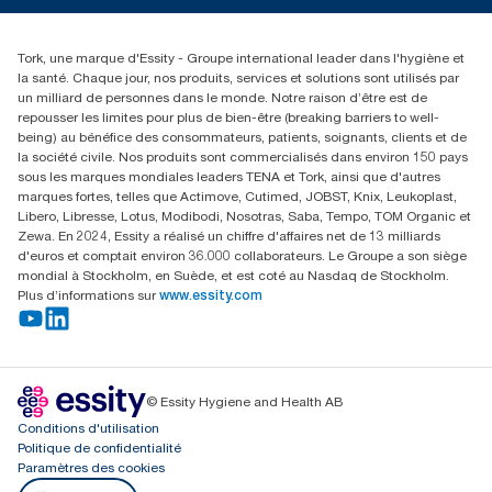
01 85 07 92 00
Rechercher des distributeurs
Tork, une marque d'Essity - Groupe international leader dans l'hygiène et
la santé. Chaque jour, nos produits, services et solutions sont utilisés par
un milliard de personnes dans le monde. Notre raison d’être est de
repousser les limites pour plus de bien-être (breaking barriers to well-
being) au bénéfice des consommateurs, patients, soignants, clients et de
la société civile. Nos produits sont commercialisés dans environ 150 pays
sous les marques mondiales leaders TENA et Tork, ainsi que d'autres
marques fortes, telles que Actimove, Cutimed, JOBST, Knix, Leukoplast,
Libero, Libresse, Lotus, Modibodi, Nosotras, Saba, Tempo, TOM Organic et
Zewa. En 2024, Essity a réalisé un chiffre d'affaires net de 13 milliards
d'euros et comptait environ 36.000 collaborateurs. Le Groupe a son siège
mondial à Stockholm, en Suède, et est coté au Nasdaq de Stockholm.
Plus d’informations sur
www.essity.com
© Essity Hygiene and Health AB
Conditions d'utilisation
Politique de confidentialité
Paramètres des cookies