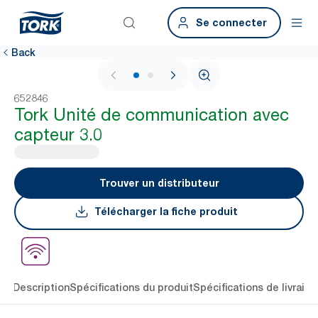
Se connecter
Back
1 / 2
652846
Tork Unité de communication avec
capteur 3.0
Trouver un distributeur
Télécharger la fiche produit
lés
Description
Spécifications du produit
Spécifications de livraiso