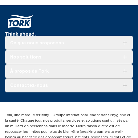
Ce que nous proposons
Solutions
Nos solutions
Développement durable
Tork Clean Care
Tork Vision Nettoyage
À propos de Tork
AD-a-Glance
Tork PaperCircle
À propos de nous
Contactez-nous
Récits d’une réussite
service-commande.tork@essity.com
01 85 07 92 00
Rechercher des distributeurs
Tork, une marque d'Essity - Groupe international leader dans l'hygiène et
la santé. Chaque jour, nos produits, services et solutions sont utilisés par
un milliard de personnes dans le monde. Notre raison d’être est de
repousser les limites pour plus de bien-être (breaking barriers to well-
being) au bénéfice des consommateurs, patients, soignants, clients et de