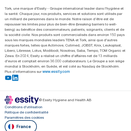
Rechercher des distributeurs
Tork, une marque d'Essity - Groupe international leader dans l'hygiène et
la santé. Chaque jour, nos produits, services et solutions sont utilisés par
un milliard de personnes dans le monde. Notre raison d’être est de
repousser les limites pour plus de bien-être (breaking barriers to well-
being) au bénéfice des consommateurs, patients, soignants, clients et de
la société civile. Nos produits sont commercialisés dans environ 150 pays
sous les marques mondiales leaders TENA et Tork, ainsi que d'autres
marques fortes, telles que Actimove, Cutimed, JOBST, Knix, Leukoplast,
Libero, Libresse, Lotus, Modibodi, Nosotras, Saba, Tempo, TOM Organic et
Zewa. En 2024, Essity a réalisé un chiffre d'affaires net de 13 milliards
d'euros et comptait environ 36.000 collaborateurs. Le Groupe a son siège
mondial à Stockholm, en Suède, et est coté au Nasdaq de Stockholm.
Plus d’informations sur
www.essity.com
© Essity Hygiene and Health AB
Conditions d'utilisation
Politique de confidentialité
Paramètres des cookies
France