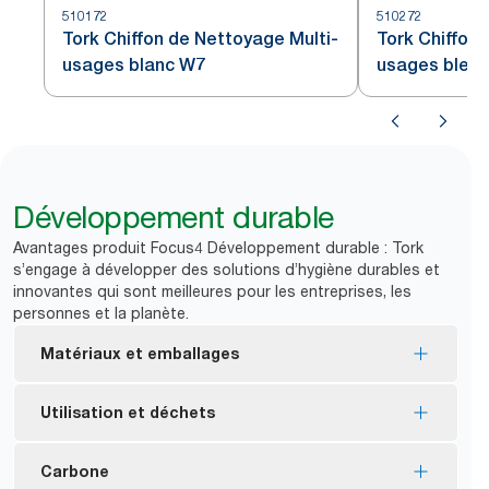
510172
510272
Tork Chiffon de Nettoyage Multi-
Tork Chiffon 
usages blanc W7
usages bleu
Développement durable
Avantages produit Focus4 Développement durable : Tork
s’engage à développer des solutions d’hygiène durables et
innovantes qui sont meilleures pour les entreprises, les
personnes et la planète.
Matériaux et emballages
Consommables certifiés FSC® : les fibres utilisées
Utilisation et déchets
dans ce produit proviennent de sources éco-
responsables.
Les chiffons conviennent pour une utilisation
Carbone
Emballage intérieur contenant au moins 30 % de