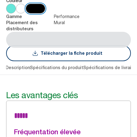
Couleur
Performance
Gamme
Mural
Placement des
distributeurs
Télécharger la fiche produit
lés
Description
Spécifications du produit
Spécifications de livraiso
Les avantages clés
Fréquentation élevée