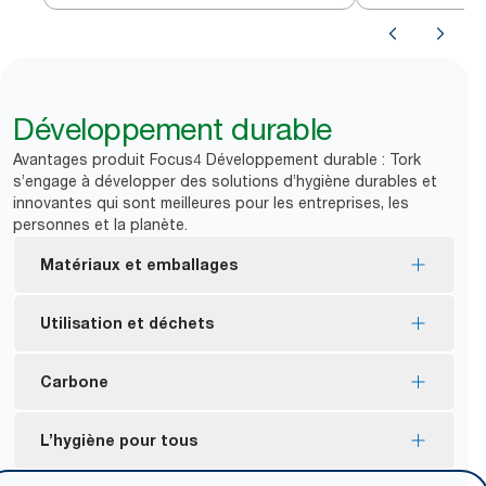
turquoise M3
Développement durable
Avantages produit Focus4 Développement durable : Tork
s’engage à développer des solutions d’hygiène durables et
innovantes qui sont meilleures pour les entreprises, les
personnes et la planète.
Matériaux et emballages
Certifié FSC® : produit fabriqué à partir de fibres
Utilisation et déchets
provenant de sources éco-responsables.
La plupart des produits de l’assortiment ont reçu
La distribution feuille à feuille favorisant une
Carbone
l’Écolabel européen : impact environnemental
consommation contrôlée réduit la consommation
*
réduit tout au long du cycle de vie du produit.
*
de papier de jusqu’à 37 %.
Distributeurs fabriqués à partir d’électricité
L’hygiène pour tous
Une partie des produits de l’assortiment
certifiée renouvelable et compensés grâce à des
*
Statistiques provenant d’études internes menées sur une
présentent un emballage plastique contenant au
*
projets pour le climat​.