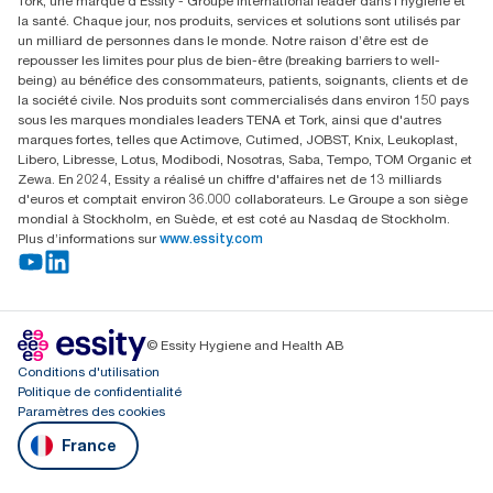
Tork, une marque d'Essity - Groupe international leader dans l'hygiène et
la santé. Chaque jour, nos produits, services et solutions sont utilisés par
un milliard de personnes dans le monde. Notre raison d’être est de
repousser les limites pour plus de bien-être (breaking barriers to well-
being) au bénéfice des consommateurs, patients, soignants, clients et de
la société civile. Nos produits sont commercialisés dans environ 150 pays
sous les marques mondiales leaders TENA et Tork, ainsi que d'autres
marques fortes, telles que Actimove, Cutimed, JOBST, Knix, Leukoplast,
Libero, Libresse, Lotus, Modibodi, Nosotras, Saba, Tempo, TOM Organic et
Zewa. En 2024, Essity a réalisé un chiffre d'affaires net de 13 milliards
d'euros et comptait environ 36.000 collaborateurs. Le Groupe a son siège
mondial à Stockholm, en Suède, et est coté au Nasdaq de Stockholm.
Plus d’informations sur
www.essity.com
© Essity Hygiene and Health AB
Conditions d'utilisation
Politique de confidentialité
Paramètres des cookies
France