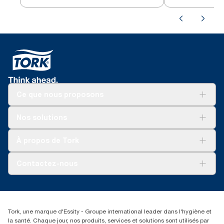
Ce que nous proposons
Solutions
Nos solutions
Développement durable
Tork Clean Care
Tork Vision Nettoyage
À propos de Tork
AD-a-Glance
Tork PaperCircle
À propos de nous
Contactez-nous
Récits d’une réussite
service-commande.tork@essity.com
01 85 07 92 00
Rechercher des distributeurs
Tork, une marque d'Essity - Groupe international leader dans l'hygiène et
la santé. Chaque jour, nos produits, services et solutions sont utilisés par