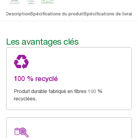
lés
Description
Spécifications du produit
Spécifications de livraiso
Les avantages clés
100 % recyclé
Produit durable fabriqué en fibres 100 %
recyclées.