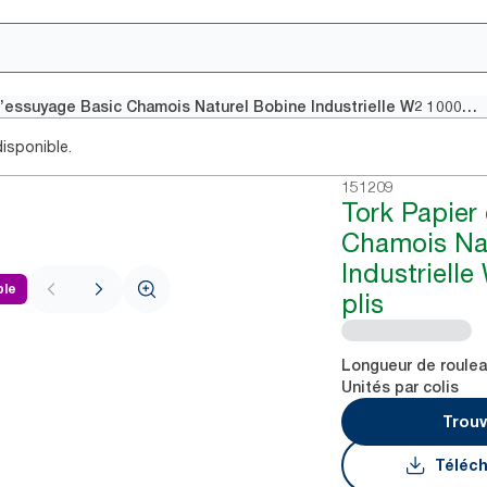
Tork Papier d’essuyage Basic Chamois Naturel Bobine Industrielle W2 1000 formats 2 plis
isponible.
151209
Tork Papier
Chamois Na
Industriell
ble
plis
Longueur de roule
Unités par colis
Trouv
Téléch