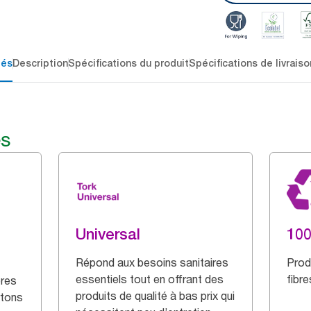
lés
Description
Spécifications du produit
Spécifications de livraiso
és
Universal
100
Répond aux besoins sanitaires
Prod
essentiels tout en offrant des
fibr
bres
produits de qualité à bas prix qui
rtons