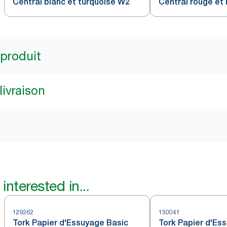
Central blanc et turquoise W2
Central rouge et 
 produit
livraison
interested in...
129262
130041
Tork Papier d'Essuyage Basic
Tork Papier d'Es