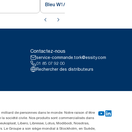
Bleu W1/2
Contactez-nous
service-commande.tork@essity.com
01 85 07 92 00
Rechercher des distributeurs
un milliard de personnes dans le monde. Notre raison d’être
e la société civile. Nos produits sont commercialisés dans
ukoplast, Libero, Libresse, Lotus, Modibodi, Nosotras,
eurs. Le Groupe a son siège mondial à Stockholm, en Suède,