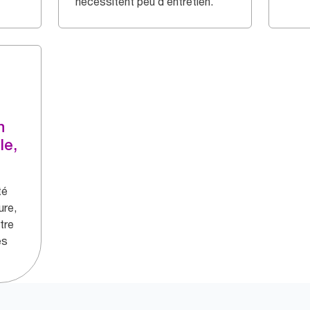
nécessitent peu d’entretien.
n
le,
té
ure,
tre
es