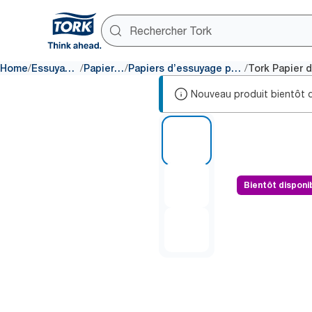
/
/
/
/
Home
Essuyage et nettoyage
Papiers d’essuyage
Papiers d’essuyage pour la transformation alimentaire
Nouveau produit bientôt d
1 of 3
Bientôt disponi