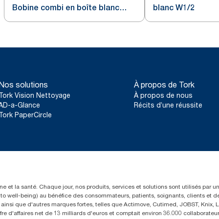
Bobine combi en boîte blanc
blanc W1/2
W1/2
Nos solutions
À propos de Tork
Tork Vision Nettoyage
À propos de nous
AD-a-Glance
Récits d’une réussite
Tork PaperCircle
e et la santé. Chaque jour, nos produits, services et solutions sont utilisés par 
rs to well-being) au bénéfice des consommateurs, patients, soignants, clients et d
insi que d'autres marques fortes, telles que Actimove, Cutimed, JOBST, Knix, Le
fre d'affaires net de 13 milliards d'euros et comptait environ 36.000 collaborat