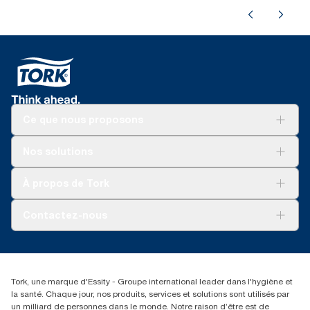
Ce que nous proposons
Solutions
Nos solutions
Développement durable
Tork Clean Care
Tork Vision Nettoyage
À propos de Tork
AD-a-Glance
Tork PaperCircle
À propos de nous
Contactez-nous
Récits d’une réussite
service-commande.tork@essity.com
01 85 07 92 00
Rechercher des distributeurs
Tork, une marque d'Essity - Groupe international leader dans l'hygiène et
la santé. Chaque jour, nos produits, services et solutions sont utilisés par
un milliard de personnes dans le monde. Notre raison d’être est de