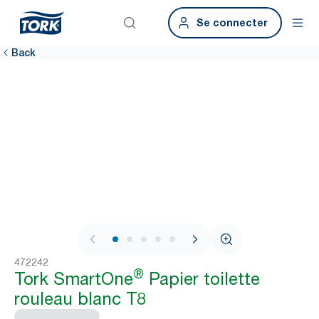
Se connecter
Back
1 / 8
472242
®
Tork SmartOne
Papier toilette
rouleau blanc T8