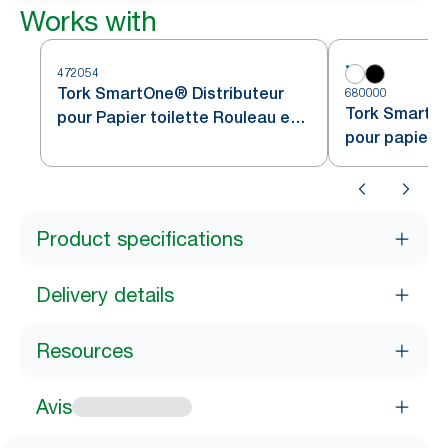
Works with
472054
Tork SmartOne® Distributeur
680000
Tork SmartOn
pour Papier toilette Rouleau en
pour papier t
acier inoxydable T8
blanc T8
Product specifications
Delivery details
Resources
Avis