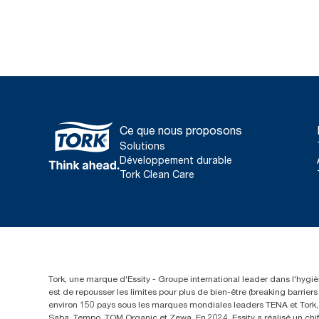
Ce que nous proposons
Solutions
Développement durable
Tork Clean Care
Tork, une marque d'Essity - Groupe international leader dans l'hygièn
est de repousser les limites pour plus de bien-être (breaking barrie
environ 150 pays sous les marques mondiales leaders TENA et Tork, a
Saba, Tempo, TOM Organic et Zewa. En 2024, Essity a réalisé un chif