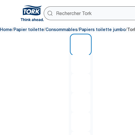
/
/
/
/
Home
Papier toilette
Consommables
Papiers toilette jumbo
Tor
1 of 6