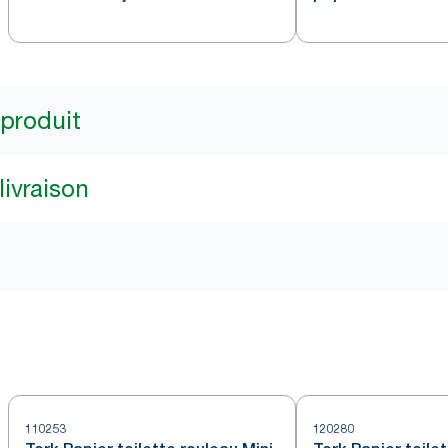
Jumbo acier inox
 produit
livraison
110253
120280