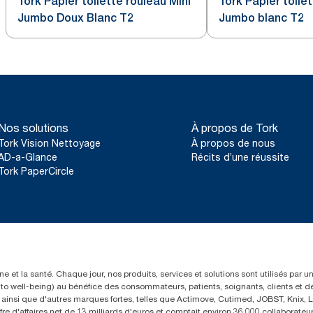
Tork Papier toilette rouleau Mini
Tork Papier toile
Jumbo Doux Blanc T2
Jumbo blanc T2
Nos solutions
À propos de Tork
Tork Vision Nettoyage
À propos de nous
AD-a-Glance
Récits d’une réussite
Tork PaperCircle
e et la santé. Chaque jour, nos produits, services et solutions sont utilisés par 
rs to well-being) au bénéfice des consommateurs, patients, soignants, clients et d
insi que d'autres marques fortes, telles que Actimove, Cutimed, JOBST, Knix, Le
fre d'affaires net de 13 milliards d'euros et comptait environ 36.000 collaborat