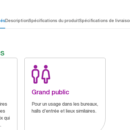
lés
Description
Spécifications du produit
Spécifications de livraiso
és
Grand public
ires
Pour un usage dans les bureaux,
des
halls d’entrée et lieux similaires.
ix qui
.