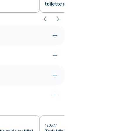
toilette rouleau Mini Jumbo
ydable T2
blanc T2
120377
4