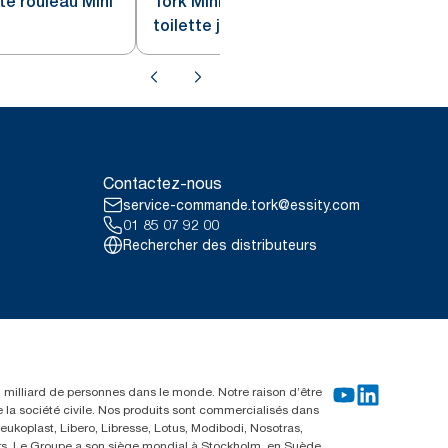
tte rouleau Mini
Tork Mini rouleau de papier
toilette jumbo naturel T2
Contactez-nous
service-commande.tork@essity.com
01 85 07 92 00
Rechercher des distributeurs
un milliard de personnes dans le monde. Notre raison d’être
e la société civile. Nos produits sont commercialisés dans
ukoplast, Libero, Libresse, Lotus, Modibodi, Nosotras,
eurs. Le Groupe a son siège mondial à Stockholm, en Suède,