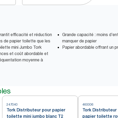
ntit efficacité et réduction
Grande capacité : moins d’ent
 de papier toilette que les
manquer de papier
oilette mini Jumbo Tork
Papier abordable offrant un pr
ances et coût abordable et
fréquentation moyenne à
bles
247040
460006
Tork Distributeur pour papier
Tork Distributeur
toilette mini jumbo blanc T2
papier toilette ro