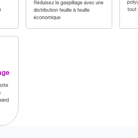
polyv
Réduisez le gaspillage avec une
s
tout
distribution feuille à feuille
économique
age
oite
n
quand