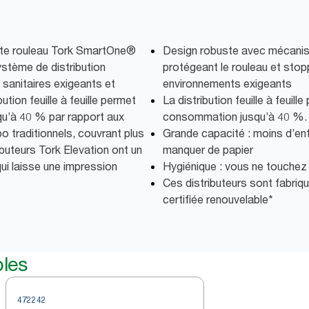
lette rouleau Tork SmartOne®
Design robuste avec mécanis
stème de distribution
protégeant le rouleau et stopp
sanitaires exigeants et
environnements exigeants
tion feuille à feuille permet
La distribution feuille à feuill
qu’à 40 % par rapport aux
consommation jusqu’à 40 %.
o traditionnels, couvrant plus
Grande capacité : moins d’ent
ibuteurs Tork Elevation ont un
manquer de papier
ui laisse une impression
Hygiénique : vous ne touchez qu
Ces distributeurs sont fabriqué
certifiée renouvelable*
bles
472242