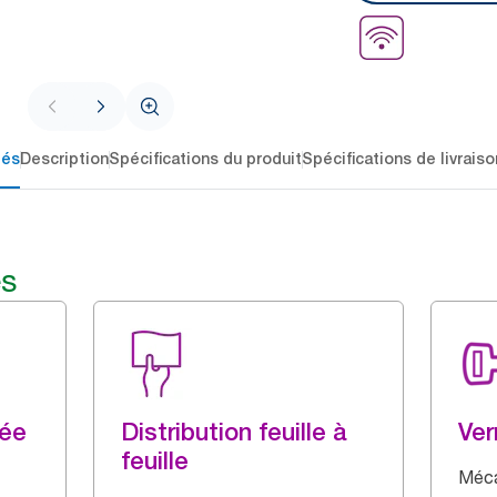
lés
Description
Spécifications du produit
Spécifications de livraiso
és
vée
Distribution feuille à
Ver
feuille
Méca