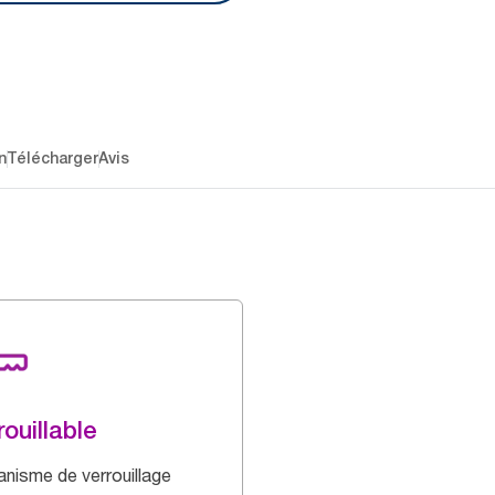
n
Télécharger
Avis
rouillable
nisme de verrouillage