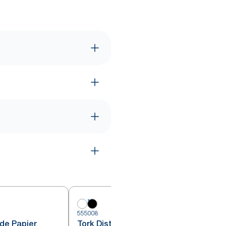
555008
5
 de Papier
Tork Distributeur de Papier