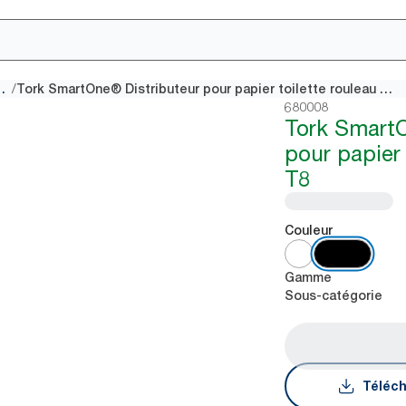
/
te à dévidage central
Tork SmartOne® Distributeur pour papier toilette rouleau noir T8
680008
Tork Smart
pour papier 
T8
Couleur
Gamme
Sous-catégorie
Téléch