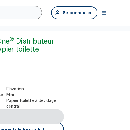
Se connecter
®
One
Distributeur
pier toilette
r
Elevation
Mini
ur
Papier toilette à dévidage
central
arger la fiche produit