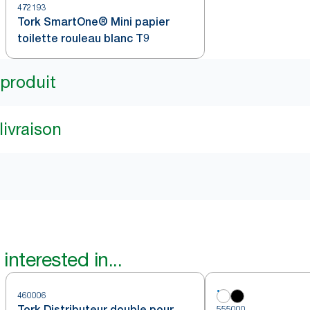
472193
Tork SmartOne® Mini papier
toilette rouleau blanc T9
 produit
livraison
interested in...
460006
Tork Distributeur double pour
555000