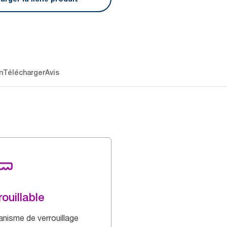
n
Télécharger
Avis
rouillable
nisme de verrouillage