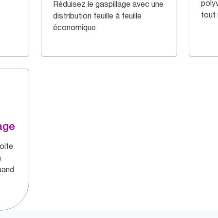
polyv
Réduisez le gaspillage avec une
tout
distribution feuille à feuille
économique
age
oite
n
quand