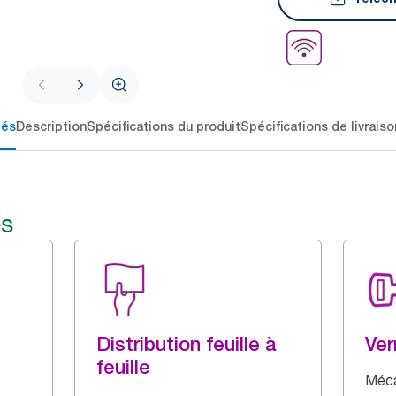
lés
Description
Spécifications du produit
Spécifications de livraiso
és
Distribution feuille à
Ver
feuille
Méca