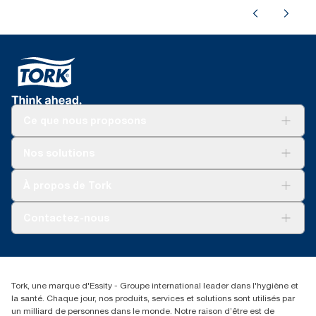
Ce que nous proposons
Solutions
Nos solutions
Développement durable
Tork Clean Care
Tork Vision Nettoyage
À propos de Tork
AD-a-Glance
Tork PaperCircle
À propos de nous
Contactez-nous
Récits d’une réussite
service-commande.tork@essity.com
01 85 07 92 00
Rechercher des distributeurs
Tork, une marque d'Essity - Groupe international leader dans l'hygiène et
la santé. Chaque jour, nos produits, services et solutions sont utilisés par
un milliard de personnes dans le monde. Notre raison d’être est de