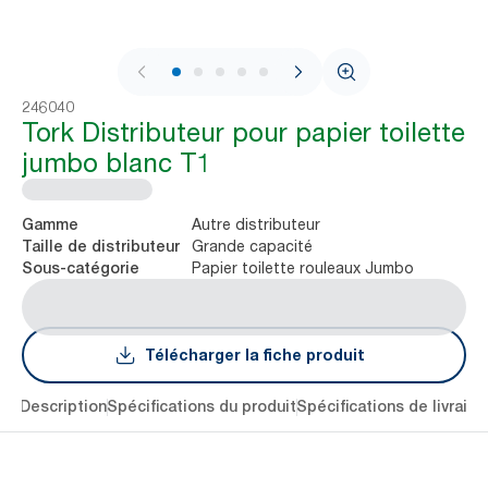
1 / 6
246040
Tork Distributeur pour papier toilette
jumbo blanc T1
Autre distributeur
Gamme
Grande capacité
Taille de distributeur
Papier toilette rouleaux Jumbo
Sous-catégorie
Télécharger la fiche produit
lés
Description
Spécifications du produit
Spécifications de livraiso