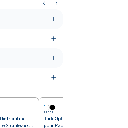
558051
5
Distributeur
Tork OptiServe® Distributeur
tte 2 rouleaux
pour Papier toilette 4 rouleaux