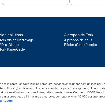
sans mandrin blanc T7
sans mandrin noi
Nos solutions
À propos de Tork
Tork Vision Nettoyage
À propos de nous
AD-a-Glance
Récits d’une réussite
Tork PaperCircle
e et la santé. Chaque jour, nos produits, services et solutions sont utilisés par 
rs to well-being) au bénéfice des consommateurs, patients, soignants, clients et d
insi que d'autres marques fortes, telles que Actimove, Cutimed, JOBST, Knix, Le
fre d'affaires net de 13 milliards d'euros et comptait environ 36.000 collaborat
ssity.com