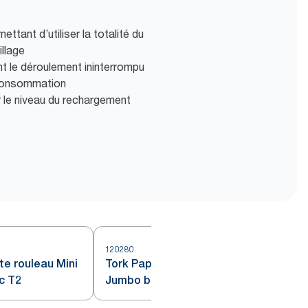
ettant d’utiliser la totalité du
illage
nt le déroulement ininterrompu
 consommation
r le niveau du rechargement
120280
1
tte rouleau Mini
Tork Papier toilette rouleau Mini
c T2
Jumbo blanc T2