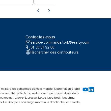
r T7
sans mandrin blanc T7
Contactez-nous
service-commande.tork@essity.com
01 85 07 92 00
Rechercher des distributeurs
un milliard de personnes dans le monde. Notre raison d’être
e la société civile. Nos produits sont commercialisés dans
ukoplast, Libero, Libresse, Lotus, Modibodi, Nosotras,
eurs. Le Groupe a son siège mondial à Stockholm, en Suède,