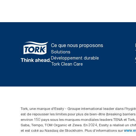
Ce que nous proposons
Solutions
Développement durable
Tork Clean Care
Tork, une marque d'Essity - Groupe international leader dans l'hygièn
est de repousser les limites pour plus de bien-être (breaking barrie
environ 150 pays sous les marques mondiales leaders TENA et Tork, a
Saba, Tempo, TOM Organic et Zewa. En 2024, Essity a réalisé un chif
et est coté au Nasdaq de Stockholm. Plus d’informations sur
www.e