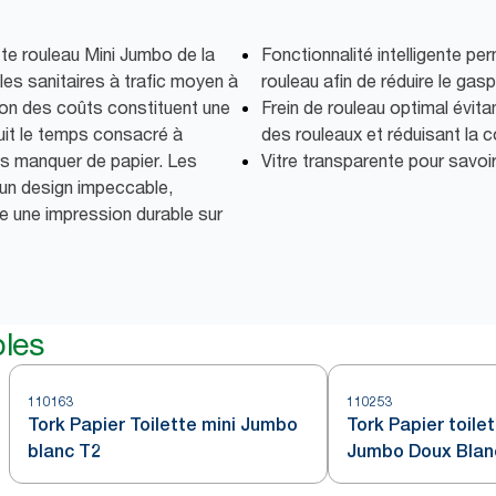
ette rouleau Mini Jumbo de la
Fonctionnalité intelligente perm
les sanitaires à trafic moyen à
rouleau afin de réduire le gasp
ction des coûts constituent une
Frein de rouleau optimal évita
duit le temps consacré à
des rouleaux et réduisant la
is manquer de papier. Les
Vitre transparente pour savoi
 un design impeccable,
se une impression durable sur
bles
110163
110253
Tork Papier Toilette mini Jumbo
Tork Papier toile
blanc T2
Jumbo Doux Blan