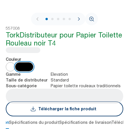
1 / 9
557008
TorkDistributeur pour Papier Toilette
Rouleau noir T4
Couleur
Elevation
Gamme
Standard
Taille de distributeur
Papier toilette rouleaux traditionnels
Sous-catégorie
Télécharger la fiche produit
ption
Spécifications du produit
Spécifications de livraison
Téléchar