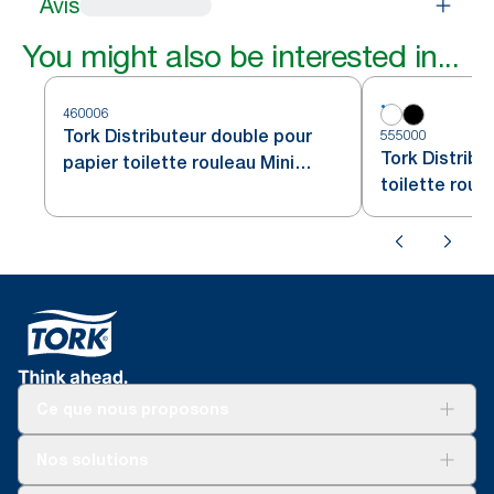
Avis
You might also be interested in...
460006
Tork Distributeur double pour
555000
Tork Distribu
papier toilette rouleau Mini
toilette roul
Jumbo acier inoxydable T2
blanc T2
Ce que nous proposons
Solutions
Nos solutions
Développement durable