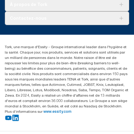
Tork Clean Care
Tork Vision Nettoyage
À propos de Tork
AD-a-Glance
Tork PaperCircle
À propos de nous
Contactez-nous
Récits d’une réussite
service-commande.tork@essity.com
01 85 07 92 00
Rechercher des distributeurs
Tork, une marque d'Essity - Groupe international leader dans l'hygiène et
la santé. Chaque jour, nos produits, services et solutions sont utilisés par
un milliard de personnes dans le monde. Notre raison d’être est de
repousser les limites pour plus de bien-être (breaking barriers to well-
being) au bénéfice des consommateurs, patients, soignants, clients et de
la société civile. Nos produits sont commercialisés dans environ 150 pays
sous les marques mondiales leaders TENA et Tork, ainsi que d'autres
marques fortes, telles que Actimove, Cutimed, JOBST, Knix, Leukoplast,
Libero, Libresse, Lotus, Modibodi, Nosotras, Saba, Tempo, TOM Organic et
Zewa. En 2024, Essity a réalisé un chiffre d'affaires net de 13 milliards
d'euros et comptait environ 36.000 collaborateurs. Le Groupe a son siège
mondial à Stockholm, en Suède, et est coté au Nasdaq de Stockholm.
Plus d’informations sur
www.essity.com