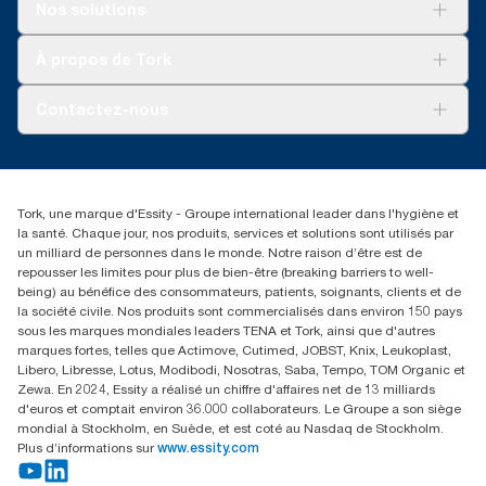
Solutions
Nos solutions
**
Développement durable
Représente l’assortiment de recharges européen
Tork OptiServe® par occasion d’utilisation. Analyses du cycle
Tork Clean Care
Tork Vision Nettoyage
À propos de Tork
de vie (ACV) vérifiées par des tiers couvrant tous les niveaux de
AD-a-Glance
qualité combinées avec des données de consommation.
Tork PaperCircle
À propos de nous
Comme ces données sont une moyenne des systèmes, elles ne
Contactez-nous
doivent pas être utilisées à des fins de création de rapports
Récits d’une réussite
relatifs à l’empreinte carbone pour des articles et une
service-commande.tork@essity.com
consommation spécifiques.
01 85 07 92 00
Rechercher des distributeurs
Tork, une marque d'Essity - Groupe international leader dans l'hygiène et
la santé. Chaque jour, nos produits, services et solutions sont utilisés par
un milliard de personnes dans le monde. Notre raison d’être est de
repousser les limites pour plus de bien-être (breaking barriers to well-
being) au bénéfice des consommateurs, patients, soignants, clients et de
la société civile. Nos produits sont commercialisés dans environ 150 pays
sous les marques mondiales leaders TENA et Tork, ainsi que d'autres
marques fortes, telles que Actimove, Cutimed, JOBST, Knix, Leukoplast,
Libero, Libresse, Lotus, Modibodi, Nosotras, Saba, Tempo, TOM Organic et
Zewa. En 2024, Essity a réalisé un chiffre d'affaires net de 13 milliards
d'euros et comptait environ 36.000 collaborateurs. Le Groupe a son siège
mondial à Stockholm, en Suède, et est coté au Nasdaq de Stockholm.
Plus d’informations sur
www.essity.com