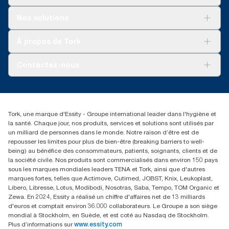
Europe (sauf en France) à partir de mai 2023. Électricité achetée
certifiée renouvelable selon l’EECS et garanties d’origine.
Solutions
Nos solutions
**
Développement durable
Représente l’assortiment de recharges européen
Tork OptiServe® par occasion d’utilisation. Analyses du cycle
Tork Clean Care
Tork Vision Nettoyage
À propos de Tork
de vie (ACV) vérifiées par des tiers couvrant tous les niveaux de
AD-a-Glance
qualité combinées avec des données de consommation.
Tork PaperCircle
À propos de nous
Comme ces données sont une moyenne des systèmes, elles ne
Contactez-nous
doivent pas être utilisées à des fins de création de rapports
Récits d’une réussite
relatifs à l’empreinte carbone pour des articles et une
service-commande.tork@essity.com
consommation spécifiques.
01 85 07 92 00
Rechercher des distributeurs
Tork, une marque d'Essity - Groupe international leader dans l'hygiène et
la santé. Chaque jour, nos produits, services et solutions sont utilisés par
un milliard de personnes dans le monde. Notre raison d’être est de
repousser les limites pour plus de bien-être (breaking barriers to well-
being) au bénéfice des consommateurs, patients, soignants, clients et de
la société civile. Nos produits sont commercialisés dans environ 150 pays
sous les marques mondiales leaders TENA et Tork, ainsi que d'autres
marques fortes, telles que Actimove, Cutimed, JOBST, Knix, Leukoplast,
Libero, Libresse, Lotus, Modibodi, Nosotras, Saba, Tempo, TOM Organic et
Zewa. En 2024, Essity a réalisé un chiffre d'affaires net de 13 milliards
d'euros et comptait environ 36.000 collaborateurs. Le Groupe a son siège
mondial à Stockholm, en Suède, et est coté au Nasdaq de Stockholm.
Plus d’informations sur
www.essity.com