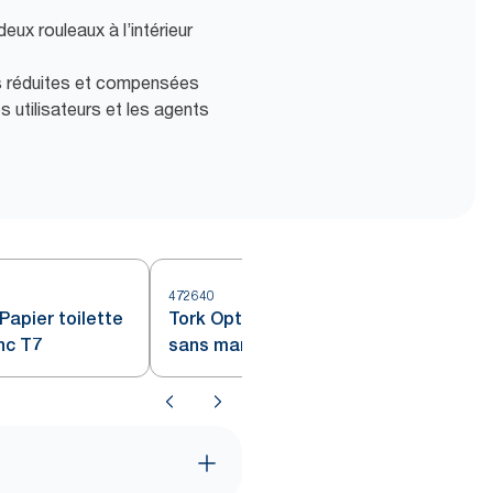
ux rouleaux à l’intérieur
s réduites et compensées
les utilisateurs et les agents
472640
4
Papier toilette
Tork OptiServe® Papier toilette
nc T7
sans mandrin naturel T7