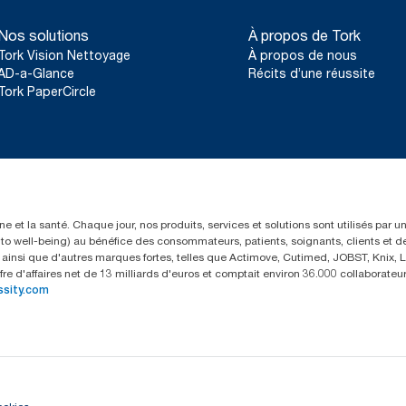
certifiée renouvelable selon l’EECS et garanties d’origine.
Nos solutions
À propos de Tork
**
Représente l’assortiment de recharges européen Tork OptiServ
Tork Vision Nettoyage
À propos de nous
Analyses du cycle de vie (ACV) vérifiées par des tiers couvrant t
combinées avec des données de consommation. Comme ces d
AD-a-Glance
Récits d’une réussite
systèmes, elles ne doivent pas être utilisées à des fins de créati
Tork PaperCircle
l’empreinte carbone pour des articles et une consommation spé
e et la santé. Chaque jour, nos produits, services et solutions sont utilisés par 
rs to well-being) au bénéfice des consommateurs, patients, soignants, clients et d
insi que d'autres marques fortes, telles que Actimove, Cutimed, JOBST, Knix, Le
fre d'affaires net de 13 milliards d'euros et comptait environ 36.000 collaborat
ssity.com