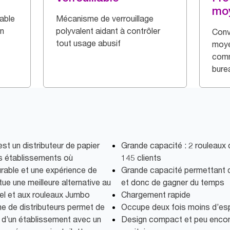
mo
able
Mécanisme de verrouillage
gn
polyvalent aidant à contrôler
Conv
tout usage abusif
moye
comm
bure
t un distributeur de papier
Grande capacité : 2 rouleaux
es établissements où
145 clients
urable et une expérience de
Grande capacité permettant 
itue une meilleure alternative au
et donc de gagner du temps
nnel et aux rouleaux Jumbo
Chargement rapide
e de distributeurs permet de
Occupe deux fois moins d’e
 d’un établissement avec un
Design compact et peu encom