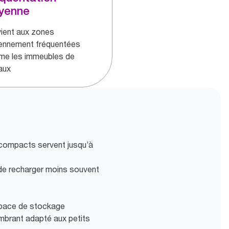
yenne
ient aux zones
nnement fréquentées
e les immeubles de
aux
 compacts servent jusqu’à
de recharger moins souvent
space de stockage
brant adapté aux petits