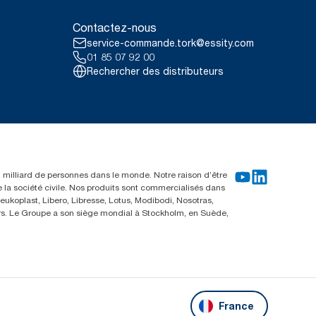
Contactez-nous
e® par occasion d’utilisation.
service-commande.tork@essity.com
ous les niveaux de qualité
onnées sont une moyenne des
01 85 07 92 00
on de rapports relatifs à
Rechercher des distributeurs
cifiques.
un milliard de personnes dans le monde. Notre raison d’être
e la société civile. Nos produits sont commercialisés dans
ukoplast, Libero, Libresse, Lotus, Modibodi, Nosotras,
eurs. Le Groupe a son siège mondial à Stockholm, en Suède,
France