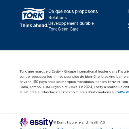
Ce que nous proposons
Solutions
Développement durable
Tork Clean Care
Tork, une marque d'Essity - Groupe international leader dans l'hygièn
est de repousser les limites pour plus de bien-être (breaking barrie
environ 150 pays sous les marques mondiales leaders TENA et Tork, a
Saba, Tempo, TOM Organic et Zewa. En 2024, Essity a réalisé un chif
et est coté au Nasdaq de Stockholm. Plus d’informations sur
www.e
© Essity Hygiene and Health AB