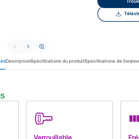
Trouv
Téléch
lés
Description
Spécifications du produit
Spécifications de livraiso
és
Verrouillable
Fré