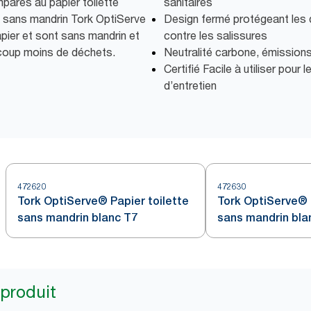
mparés au papier toilette
sanitaires
ux sans mandrin Tork OptiServe
Design fermé protégeant les de
apier et sont sans mandrin et
contre les salissures
coup moins de déchets.
Neutralité carbone, émission
Certifié Facile à utiliser pour 
d’entretien
472620
472630
Tork OptiServe® Papier toilette
Tork OptiServe® 
sans mandrin blanc T7
sans mandrin bla
 produit