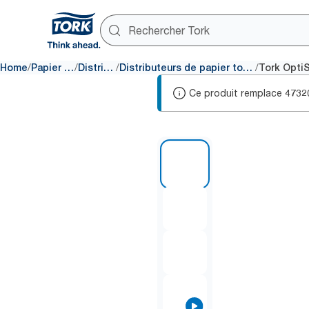
/
/
/
/
Home
Papier toilette
Distributeurs
Distributeurs de papier toilette sans mandrin
Ce produit remplace
4732
1 of 9