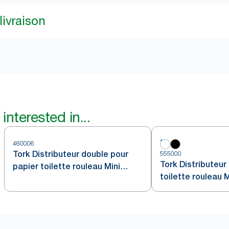
livraison
interested in...
460006
Tork Distributeur double pour
555000
Tork Distributeur
papier toilette rouleau Mini
toilette rouleau 
Jumbo acier inoxydable T2
blanc T2