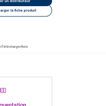
er un distributeur
arger la fiche produit
n
Télécharger
Avis
quentation