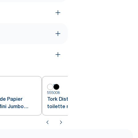
555008
5
 de Papier
Tork Distributeur de Papier
Mini Jumbo
toilette rouleau Mini Jumbo noir
T2