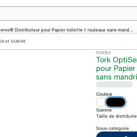
Tork OptiServe® Distributeur pour Papier toilette 2 rouleaux sans mandrin noir T7
et
08
558048
558068
Tork OptiSe
pour Papier 
sans mandri
Couleur
Gamme
Taille de distribute
Sous-catégorie