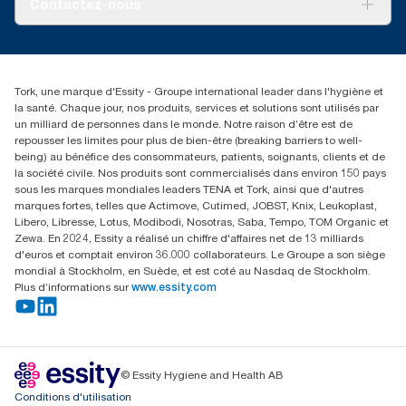
Contactez-nous
Récits d’une réussite
service-commande.tork@essity.com
01 85 07 92 00
Rechercher des distributeurs
Tork, une marque d'Essity - Groupe international leader dans l'hygiène et
la santé. Chaque jour, nos produits, services et solutions sont utilisés par
un milliard de personnes dans le monde. Notre raison d’être est de
repousser les limites pour plus de bien-être (breaking barriers to well-
being) au bénéfice des consommateurs, patients, soignants, clients et de
la société civile. Nos produits sont commercialisés dans environ 150 pays
sous les marques mondiales leaders TENA et Tork, ainsi que d'autres
marques fortes, telles que Actimove, Cutimed, JOBST, Knix, Leukoplast,
Libero, Libresse, Lotus, Modibodi, Nosotras, Saba, Tempo, TOM Organic et
Zewa. En 2024, Essity a réalisé un chiffre d'affaires net de 13 milliards
d'euros et comptait environ 36.000 collaborateurs. Le Groupe a son siège
mondial à Stockholm, en Suède, et est coté au Nasdaq de Stockholm.
Plus d’informations sur
www.essity.com
© Essity Hygiene and Health AB
Conditions d'utilisation