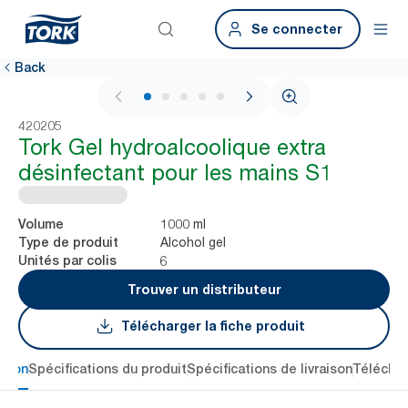
Se connecter
Back
1 / 5
420205
Tork Gel hydroalcoolique extra
désinfectant pour les mains S1
1000 ml
Volume
Alcohol gel
Type de produit
6
Unités par colis
Trouver un distributeur
Télécharger la fiche produit
ption
Spécifications du produit
Spécifications de livraison
Téléchar