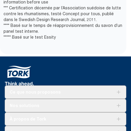
information before use
*** Certification décernée par l’Association suédoise de lutte
contre les rhumatismes, testé Concept pour tous, publié
dans le Swedish Design Research Journal, 2011.
**** Basé sur le temps de réapprovisionnement du savon d’un
panel test interne.
***** Basé sur le test Essity
Ce que nous proposons
Solutions
Nos solutions
Développement durable
Tork Clean Care
Tork Vision Nettoyage
À propos de Tork
AD-a-Glance
Tork PaperCircle
À propos de nous