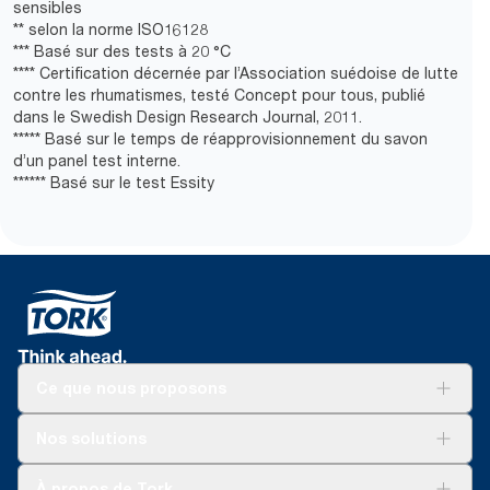
sensibles
** selon la norme ISO16128
*** Basé sur des tests à 20 °C
**** Certification décernée par l’Association suédoise de lutte
contre les rhumatismes, testé Concept pour tous, publié
dans le Swedish Design Research Journal, 2011.
***** Basé sur le temps de réapprovisionnement du savon
d’un panel test interne.
****** Basé sur le test Essity
Ce que nous proposons
Solutions
Nos solutions
Développement durable
Tork Clean Care
Tork Vision Nettoyage
À propos de Tork