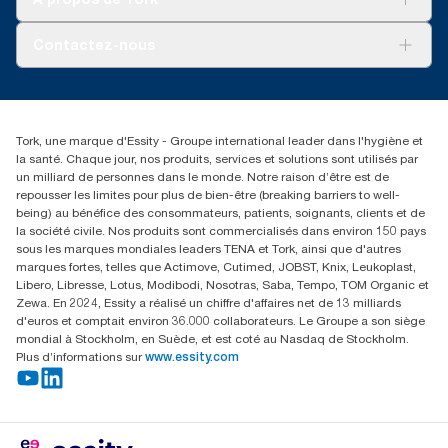
AD-a-Glance
Tork PaperCircle
À propos de nous
Contactez-nous
Récits d’une réussite
service-commande.tork@essity.com
01 85 07 92 00
Rechercher des distributeurs
Tork, une marque d'Essity - Groupe international leader dans l'hygiène et
la santé. Chaque jour, nos produits, services et solutions sont utilisés par
un milliard de personnes dans le monde. Notre raison d’être est de
repousser les limites pour plus de bien-être (breaking barriers to well-
being) au bénéfice des consommateurs, patients, soignants, clients et de
la société civile. Nos produits sont commercialisés dans environ 150 pays
sous les marques mondiales leaders TENA et Tork, ainsi que d'autres
marques fortes, telles que Actimove, Cutimed, JOBST, Knix, Leukoplast,
Libero, Libresse, Lotus, Modibodi, Nosotras, Saba, Tempo, TOM Organic et
Zewa. En 2024, Essity a réalisé un chiffre d'affaires net de 13 milliards
d'euros et comptait environ 36.000 collaborateurs. Le Groupe a son siège
mondial à Stockholm, en Suède, et est coté au Nasdaq de Stockholm.
Plus d’informations sur
www.essity.com