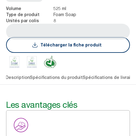
525 ml
Volume
Foam Soap
Type de produit
8
Unités par colis
Télécharger la fiche produit
lés
Description
Spécifications du produit
Spécifications de livraiso
Les avantages clés