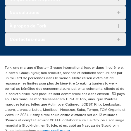
étant biodégradable.
***
Électricité achetée certifiée renouvelable selon l’EECS et
*****
Basé sur le test Essity
Solutions
garanties d’origine.
Nos solutions
Développement durable
****
* Représente l’assortiment de savons mousse cosmétiques
Tork Clean Care
Tork Vision Nettoyage
européen par occasion d’utilisation, à l’exclusion de Tork Savon
À propos de Tork
AD-a-Glance
Mousse Limpide. Analyses du cycle de vie (ACV) vérifiées par
Tork PaperCircle
des tiers couvrant tous les niveaux de qualité combinées avec
À propos de nous
Contactez-nous
des données de consommation (dose de savon de 0,6 g et
Récits d’une réussite
dose d’eau de 409 g). Comme ces données sont une moyenne
service-commande.tork@essity.com
des systèmes, elles ne doivent pas être utilisées à des fins de
01 85 07 92 00
création de rapports relatifs à l’empreinte carbone pour des
articles et une consommation spécifiques.
Rechercher des distributeurs
Tork, une marque d'Essity - Groupe international leader dans l'hygiène et
la santé. Chaque jour, nos produits, services et solutions sont utilisés par
un milliard de personnes dans le monde. Notre raison d’être est de
repousser les limites pour plus de bien-être (breaking barriers to well-
being) au bénéfice des consommateurs, patients, soignants, clients et de
la société civile. Nos produits sont commercialisés dans environ 150 pays
sous les marques mondiales leaders TENA et Tork, ainsi que d'autres
marques fortes, telles que Actimove, Cutimed, JOBST, Knix, Leukoplast,
Libero, Libresse, Lotus, Modibodi, Nosotras, Saba, Tempo, TOM Organic et
Zewa. En 2024, Essity a réalisé un chiffre d'affaires net de 13 milliards
d'euros et comptait environ 36.000 collaborateurs. Le Groupe a son siège
mondial à Stockholm, en Suède, et est coté au Nasdaq de Stockholm.
Plus d’informations sur
www.essity.com