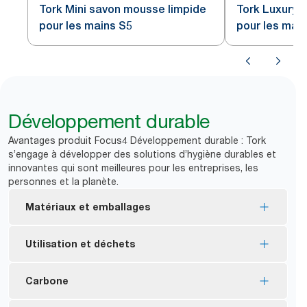
Tork Mini savon mousse limpide
Tork Luxury 
pour les mains S5
pour les mai
Développement durable
Avantages produit Focus4 Développement durable : Tork
s’engage à développer des solutions d’hygiène durables et
innovantes qui sont meilleures pour les entreprises, les
personnes et la planète.
Matériaux et emballages
La plupart des consommables ont reçu l’Écolabel
Utilisation et déchets
européen : impact environnemental réduit tout au
*
long du cycle de vie du produit.
Les distributeurs manuels Tork sont conçus pour
Carbone
Les savons mousse et liquide Tork sont fabriqués
*
offrir plus d’un million de lavages de mains.
avec au moins 94 % d’ingrédients d’origine