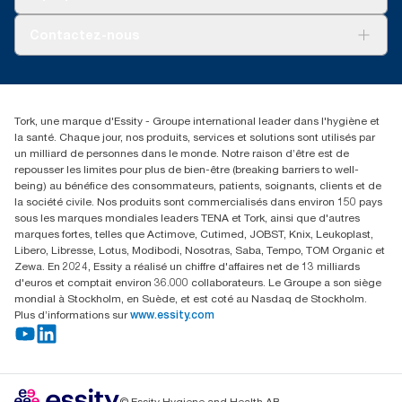
AD-a-Glance
Tork PaperCircle
À propos de nous
Contactez-nous
Récits d’une réussite
service-commande.tork@essity.com
01 85 07 92 00
Rechercher des distributeurs
Tork, une marque d'Essity - Groupe international leader dans l'hygiène et
la santé. Chaque jour, nos produits, services et solutions sont utilisés par
un milliard de personnes dans le monde. Notre raison d’être est de
repousser les limites pour plus de bien-être (breaking barriers to well-
being) au bénéfice des consommateurs, patients, soignants, clients et de
la société civile. Nos produits sont commercialisés dans environ 150 pays
sous les marques mondiales leaders TENA et Tork, ainsi que d'autres
marques fortes, telles que Actimove, Cutimed, JOBST, Knix, Leukoplast,
Libero, Libresse, Lotus, Modibodi, Nosotras, Saba, Tempo, TOM Organic et
Zewa. En 2024, Essity a réalisé un chiffre d'affaires net de 13 milliards
d'euros et comptait environ 36.000 collaborateurs. Le Groupe a son siège
mondial à Stockholm, en Suède, et est coté au Nasdaq de Stockholm.
Plus d’informations sur
www.essity.com
© Essity Hygiene and Health AB