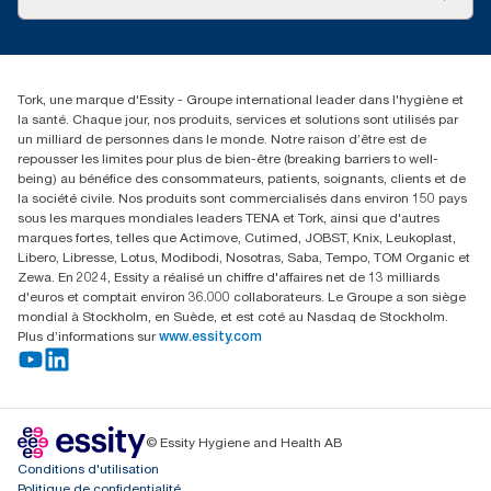
Récits d’une réussite
service-commande.tork@essity.com
01 85 07 92 00
Rechercher des distributeurs
Tork, une marque d'Essity - Groupe international leader dans l'hygiène et
la santé. Chaque jour, nos produits, services et solutions sont utilisés par
un milliard de personnes dans le monde. Notre raison d’être est de
repousser les limites pour plus de bien-être (breaking barriers to well-
being) au bénéfice des consommateurs, patients, soignants, clients et de
la société civile. Nos produits sont commercialisés dans environ 150 pays
sous les marques mondiales leaders TENA et Tork, ainsi que d'autres
marques fortes, telles que Actimove, Cutimed, JOBST, Knix, Leukoplast,
Libero, Libresse, Lotus, Modibodi, Nosotras, Saba, Tempo, TOM Organic et
Zewa. En 2024, Essity a réalisé un chiffre d'affaires net de 13 milliards
d'euros et comptait environ 36.000 collaborateurs. Le Groupe a son siège
mondial à Stockholm, en Suède, et est coté au Nasdaq de Stockholm.
Plus d’informations sur
www.essity.com
© Essity Hygiene and Health AB
Conditions d'utilisation
Politique de confidentialité