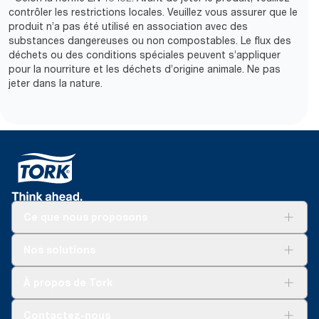
contrôler les restrictions locales. Veuillez vous assurer que le
produit n’a pas été utilisé en association avec des
substances dangereuses ou non compostables. Le flux des
déchets ou des conditions spéciales peuvent s’appliquer
pour la nourriture et les déchets d’origine animale. Ne pas
jeter dans la nature.
Ce que nous proposons
Solutions
Nos solutions
Développement durable
Tork Clean Care
Tork Vision Nettoyage
À propos de Tork
AD-a-Glance
Tork PaperCircle
À propos de nous
Contactez-nous