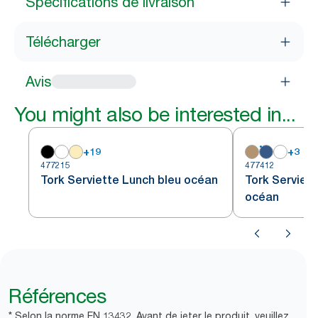
Spécifications de livraison
Télécharger
Avis
You might also be interested in...
+
19
+
3
477215
477412
Tork Serviette Lunch bleu océan
Tork Serviet
océan
Références
* Selon la norme EN 13432. Avant de jeter le produit, veuillez