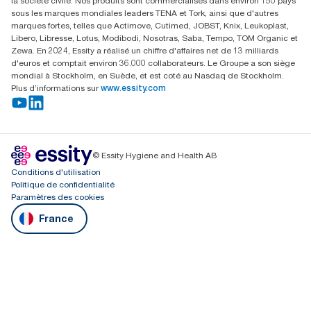
la société civile. Nos produits sont commercialisés dans environ 150 pays
sous les marques mondiales leaders TENA et Tork, ainsi que d'autres
marques fortes, telles que Actimove, Cutimed, JOBST, Knix, Leukoplast,
Libero, Libresse, Lotus, Modibodi, Nosotras, Saba, Tempo, TOM Organic et
Zewa. En 2024, Essity a réalisé un chiffre d'affaires net de 13 milliards
d'euros et comptait environ 36.000 collaborateurs. Le Groupe a son siège
mondial à Stockholm, en Suède, et est coté au Nasdaq de Stockholm.
Plus d’informations sur
www.essity.com
© Essity Hygiene and Health AB
Conditions d'utilisation
Politique de confidentialité
Paramètres des cookies
France