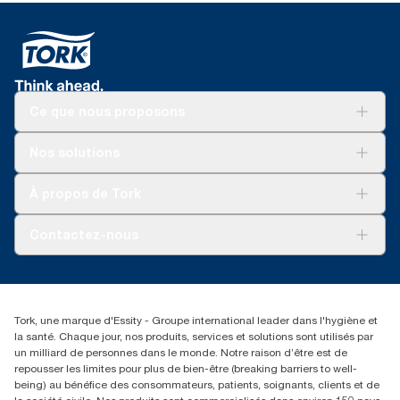
Ce que nous proposons
Solutions
Nos solutions
Développement durable
Tork Clean Care
Tork Vision Nettoyage
À propos de Tork
AD-a-Glance
Tork PaperCircle
À propos de nous
Contactez-nous
Récits d’une réussite
service-commande.tork@essity.com
01 85 07 92 00
Rechercher des distributeurs
Tork, une marque d'Essity - Groupe international leader dans l'hygiène et
la santé. Chaque jour, nos produits, services et solutions sont utilisés par
un milliard de personnes dans le monde. Notre raison d’être est de
repousser les limites pour plus de bien-être (breaking barriers to well-
being) au bénéfice des consommateurs, patients, soignants, clients et de