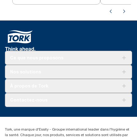
Ce que nous proposons
Solutions
Nos solutions
Développement durable
Tork Clean Care
Tork Vision Nettoyage
À propos de Tork
AD-a-Glance
Tork PaperCircle
À propos de nous
Contactez-nous
Récits d’une réussite
service-commande.tork@essity.com
01 85 07 92 00
Rechercher des distributeurs
Tork, une marque d'Essity - Groupe international leader dans l'hygiène et
la santé. Chaque jour, nos produits, services et solutions sont utilisés par