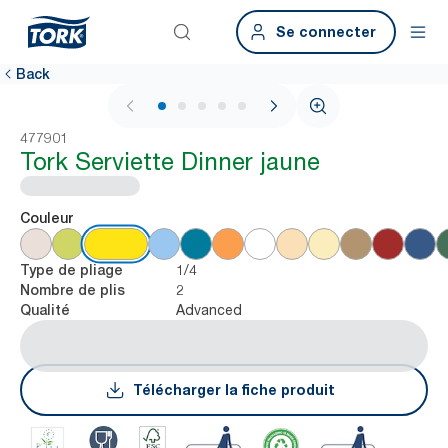
Se connecter
Back
1 / 5
477901
Tork Serviette Dinner jaune
Couleur
1/4
Type de pliage
2
Nombre de plis
Advanced
Qualité
Télécharger la fiche produit