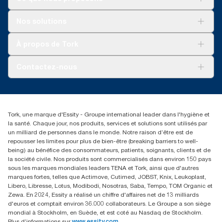
Solutions
Nos solutions
Développement durable
Tork Clean Care
Tork Vision Nettoyage
À propos de Tork
AD-a-Glance
Tork PaperCircle
À propos de nous
Contactez-nous
Récits d’une réussite
service-commande.tork@essity.com
01 85 07 92 00
Rechercher des distributeurs
Tork, une marque d'Essity - Groupe international leader dans l'hygiène et
la santé. Chaque jour, nos produits, services et solutions sont utilisés par
un milliard de personnes dans le monde. Notre raison d’être est de
repousser les limites pour plus de bien-être (breaking barriers to well-
being) au bénéfice des consommateurs, patients, soignants, clients et de
la société civile. Nos produits sont commercialisés dans environ 150 pays
sous les marques mondiales leaders TENA et Tork, ainsi que d'autres
marques fortes, telles que Actimove, Cutimed, JOBST, Knix, Leukoplast,
Libero, Libresse, Lotus, Modibodi, Nosotras, Saba, Tempo, TOM Organic et
Zewa. En 2024, Essity a réalisé un chiffre d'affaires net de 13 milliards
d'euros et comptait environ 36.000 collaborateurs. Le Groupe a son siège
mondial à Stockholm, en Suède, et est coté au Nasdaq de Stockholm.
Plus d’informations sur
www.essity.com