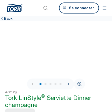
Se connecter
Back
1 / 6
478186
®
Tork LinStyle
Serviette Dinner
champagne