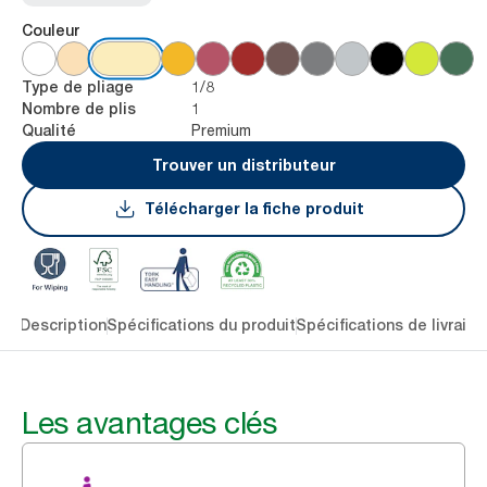
Couleur
1/8
Type de pliage
1
Nombre de plis
Premium
Qualité
Trouver un distributeur
Télécharger la fiche produit
lés
Description
Spécifications du produit
Spécifications de livraiso
Les avantages clés