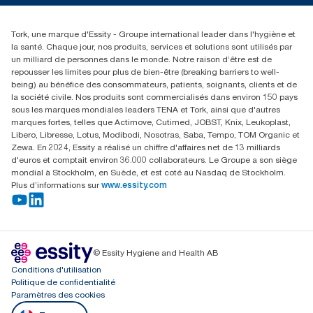
01 85 07 92 00
Rechercher des distributeurs
Tork, une marque d'Essity - Groupe international leader dans l'hygiène et
la santé. Chaque jour, nos produits, services et solutions sont utilisés par
un milliard de personnes dans le monde. Notre raison d’être est de
repousser les limites pour plus de bien-être (breaking barriers to well-
being) au bénéfice des consommateurs, patients, soignants, clients et de
la société civile. Nos produits sont commercialisés dans environ 150 pays
sous les marques mondiales leaders TENA et Tork, ainsi que d'autres
marques fortes, telles que Actimove, Cutimed, JOBST, Knix, Leukoplast,
Libero, Libresse, Lotus, Modibodi, Nosotras, Saba, Tempo, TOM Organic et
Zewa. En 2024, Essity a réalisé un chiffre d'affaires net de 13 milliards
d'euros et comptait environ 36.000 collaborateurs. Le Groupe a son siège
mondial à Stockholm, en Suède, et est coté au Nasdaq de Stockholm.
Plus d’informations sur
www.essity.com
© Essity Hygiene and Health AB
Conditions d'utilisation
Politique de confidentialité
Paramètres des cookies