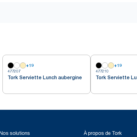
+
19
+
19
477207
477210
Tork Serviette Lunch aubergine
Tork Serviette L
Nos solutions
À propos de Tork