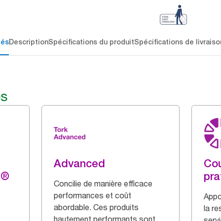
lés
Description
Spécifications du produit
Spécifications de livraiso
és
Advanced
Cou
g®
pra
Concilie de manière efficace
performances et coût
Appo
abordable. Ces produits
la r
hautement performants sont
serv