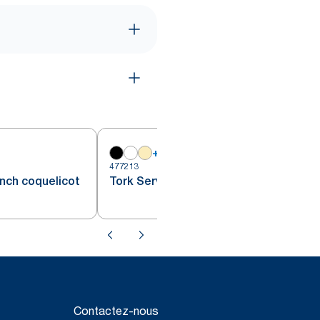
+
19
477213
4
unch coquelicot
Tork Serviette Lunch bordeaux
Contactez-nous