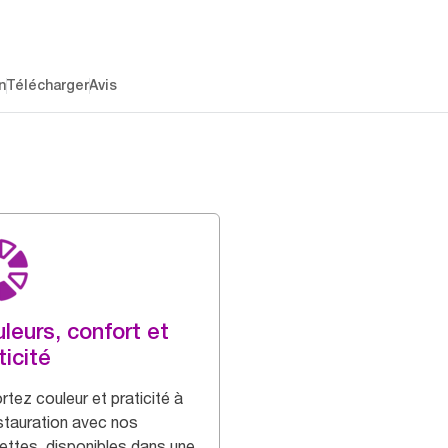
n
Télécharger
Avis
leurs, confort et
ticité
rtez couleur et praticité à
estauration avec nos
iettes, disponibles dans une