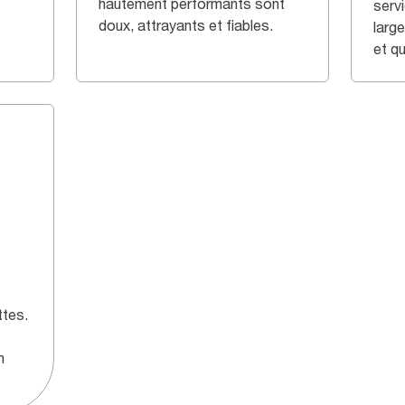
hautement performants sont
serv
doux, attrayants et fiables.
larg
et qu
ttes.
n