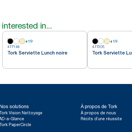
interested in...
+
19
+
19
477148
477205
Tork Serviette Lunch noire
Tork Serviette Lu
Nos solutions
À propos de Tork
Tork Vision Nettoyage
À propos de nous
AD-a-Glance
Récits d’une réussite
Tork PaperCircle