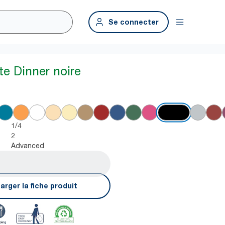
Se connecter
te Dinner noire
1/4
2
Advanced
arger la fiche produit