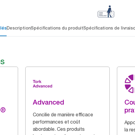
lés
Description
Spécifications du produit
Spécifications de livrais
és
Advanced
Cou
g®
pra
Concilie de manière efficace
performances et coût
Appo
abordable. Ces produits
la r