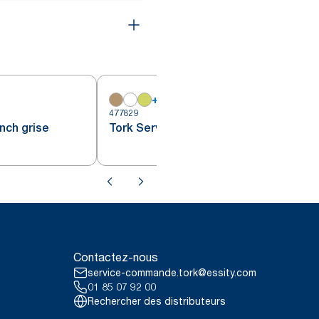
+
15
477829
4
nch grise
Tork Serviette Cocktail noire
Contactez-nous
service-commande.tork@essity.com
01 85 07 92 00
Rechercher des distributeurs