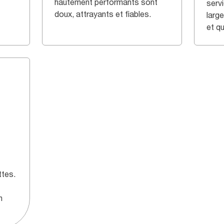
hautement performants sont
serv
doux, attrayants et fiables.
larg
et qu
ttes.
n