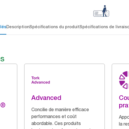
lés
Description
Spécifications du produit
Spécifications de livrais
és
Advanced
Cou
g®
pra
Concilie de manière efficace
performances et coût
Appo
abordable. Ces produits
la r