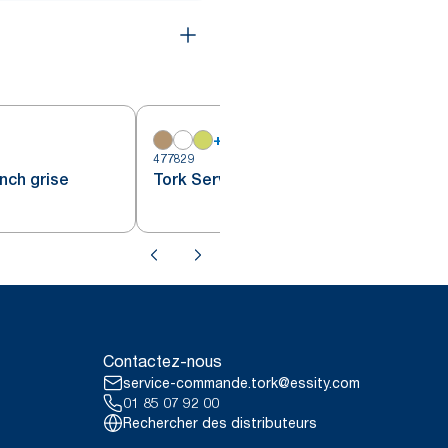
+
15
477829
4
nch grise
Tork Serviette Cocktail noire
Contactez-nous
service-commande.tork@essity.com
01 85 07 92 00
Rechercher des distributeurs