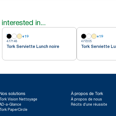
interested in...
+
19
+
19
477148
477205
Tork Serviette Lunch noire
Tork Serviette Lu
Nos solutions
À propos de Tork
Tork Vision Nettoyage
À propos de nous
AD-a-Glance
Récits d’une réussite
Tork PaperCircle