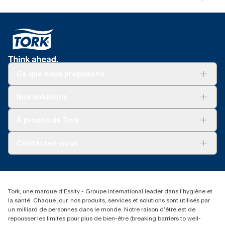
Ce que nous proposons
Solutions
Nos solutions
Développement durable
Tork Clean Care
Tork Vision Nettoyage
À propos de Tork
AD-a-Glance
Tork PaperCircle
À propos de nous
Contactez-nous
Récits d’une réussite
service-commande.tork@essity.com
01 85 07 92 00
Rechercher des distributeurs
Tork, une marque d'Essity - Groupe international leader dans l'hygiène et
la santé. Chaque jour, nos produits, services et solutions sont utilisés par
un milliard de personnes dans le monde. Notre raison d’être est de
repousser les limites pour plus de bien-être (breaking barriers to well-