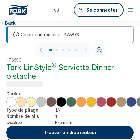
Se connecter
Back
Ce produit remplace
478876
1 / 5
478890
®
Tork LinStyle
Serviette Dinner
pistache
Couleur
1/4
Type de pliage
1
Nombre de plis
Premium
Qualité
Trouver un distributeur