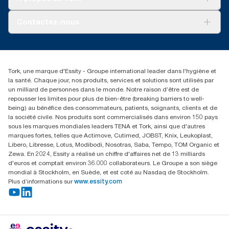
AD-a-Glance
Tork PaperCircle
À propos de nous
Contactez-nous
Récits d’une réussite
service-commande.tork@essity.com
01 85 07 92 00
Rechercher des distributeurs
Tork, une marque d'Essity - Groupe international leader dans l'hygiène et
la santé. Chaque jour, nos produits, services et solutions sont utilisés par
un milliard de personnes dans le monde. Notre raison d’être est de
repousser les limites pour plus de bien-être (breaking barriers to well-
being) au bénéfice des consommateurs, patients, soignants, clients et de
la société civile. Nos produits sont commercialisés dans environ 150 pays
sous les marques mondiales leaders TENA et Tork, ainsi que d'autres
marques fortes, telles que Actimove, Cutimed, JOBST, Knix, Leukoplast,
Libero, Libresse, Lotus, Modibodi, Nosotras, Saba, Tempo, TOM Organic et
Zewa. En 2024, Essity a réalisé un chiffre d'affaires net de 13 milliards
d'euros et comptait environ 36.000 collaborateurs. Le Groupe a son siège
mondial à Stockholm, en Suède, et est coté au Nasdaq de Stockholm.
Plus d’informations sur
www.essity.com