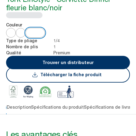
fleurie blanc/noir
Couleur
1/4
Type de pliage
1
Nombre de plis
Premium
Qualité
Trouver un distributeur
Télécharger la fiche produit
lés
Description
Spécifications du produit
Spécifications de livrais
Les avantages clés