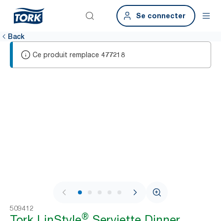
Se connecter
Back
Ce produit remplace
477218
1 / 6
509412
®
Tork LinStyle
Serviette Dinner