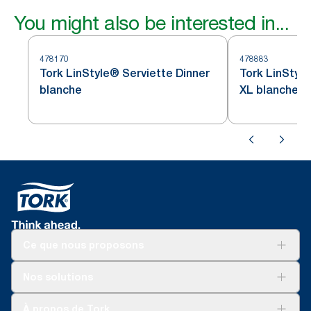
You might also be interested in...
478170
478883
Tork LinStyle® Serviette Dinner
Tork LinStyle
blanche
XL blanche
Ce que nous proposons
Solutions
Nos solutions
Développement durable
Tork Clean Care
Tork Vision Nettoyage
À propos de Tork