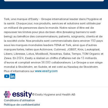
service-commande.tork@essity.com
01 85 07 92 00
Rechercher des distributeurs
Tork, une marque d'Essity - Groupe international leader dans l'hygiène et
la santé. Chaque jour, nos produits, services et solutions sont utilisés par
un milliard de personnes dans le monde. Notre raison d’être est de
repousser les limites pour plus de bien-être (breaking barriers to well-
being) au bénéfice des consommateurs, patients, soignants, clients et de
la société civile. Nos produits sont commercialisés dans environ 150 pays
sous les marques mondiales leaders TENA et Tork, ainsi que d'autres
marques fortes, telles que Actimove, Cutimed, JOBST, Knix, Leukoplast,
Libero, Libresse, Lotus, Modibodi, Nosotras, Saba, Tempo, TOM Organic et
Zewa. En 2024, Essity a réalisé un chiffre d'affaires net de 13 milliards
d'euros et comptait environ 36.000 collaborateurs. Le Groupe a son siège
mondial à Stockholm, en Suède, et est coté au Nasdaq de Stockholm.
Plus d’informations sur
www.essity.com
© Essity Hygiene and Health AB
Conditions d'utilisation
Politique de confidentialité