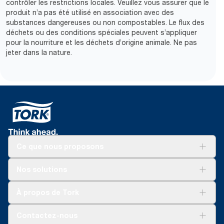
contrôler les restrictions locales. Veuillez vous assurer que le
produit n’a pas été utilisé en association avec des
substances dangereuses ou non compostables. Le flux des
déchets ou des conditions spéciales peuvent s’appliquer
pour la nourriture et les déchets d’origine animale. Ne pas
jeter dans la nature.
Ce que nous proposons
Solutions
Nos solutions
Développement durable
Tork Clean Care
Tork Vision Nettoyage
À propos de Tork
AD-a-Glance
Tork PaperCircle
À propos de nous
Contactez-nous
Récits d’une réussite