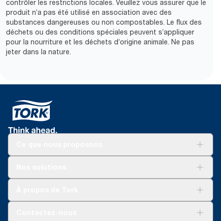
contrôler les restrictions locales. Veuillez vous assurer que le
produit n’a pas été utilisé en association avec des
substances dangereuses ou non compostables. Le flux des
déchets ou des conditions spéciales peuvent s’appliquer
pour la nourriture et les déchets d’origine animale. Ne pas
jeter dans la nature.
Ce que nous proposons
Solutions
Nos solutions
Développement durable
Tork Clean Care
Tork Vision Nettoyage
À propos de Tork
AD-a-Glance
Tork PaperCircle
À propos de nous
Contactez-nous
Récits d’une réussite