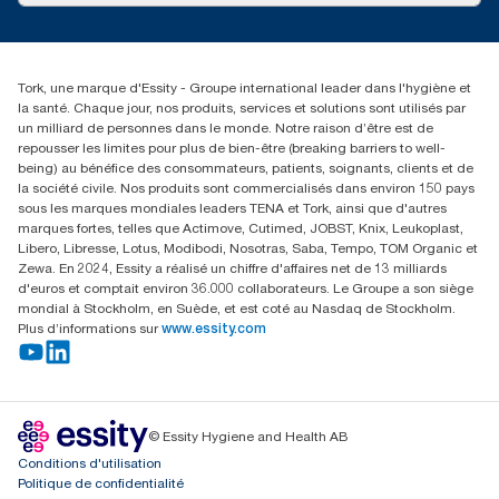
service-commande.tork@essity.com
01 85 07 92 00
Rechercher des distributeurs
Tork, une marque d'Essity - Groupe international leader dans l'hygiène et
la santé. Chaque jour, nos produits, services et solutions sont utilisés par
un milliard de personnes dans le monde. Notre raison d’être est de
repousser les limites pour plus de bien-être (breaking barriers to well-
being) au bénéfice des consommateurs, patients, soignants, clients et de
la société civile. Nos produits sont commercialisés dans environ 150 pays
sous les marques mondiales leaders TENA et Tork, ainsi que d'autres
marques fortes, telles que Actimove, Cutimed, JOBST, Knix, Leukoplast,
Libero, Libresse, Lotus, Modibodi, Nosotras, Saba, Tempo, TOM Organic et
Zewa. En 2024, Essity a réalisé un chiffre d'affaires net de 13 milliards
d'euros et comptait environ 36.000 collaborateurs. Le Groupe a son siège
mondial à Stockholm, en Suède, et est coté au Nasdaq de Stockholm.
Plus d’informations sur
www.essity.com
© Essity Hygiene and Health AB
Conditions d'utilisation
Politique de confidentialité