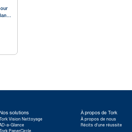
pour
lanc
Nos solutions
À propos de Tork
Tork Vision Nettoyage
À propos de nous
AD-a-Glance
Récits d’une réussite
Tork PaperCircle