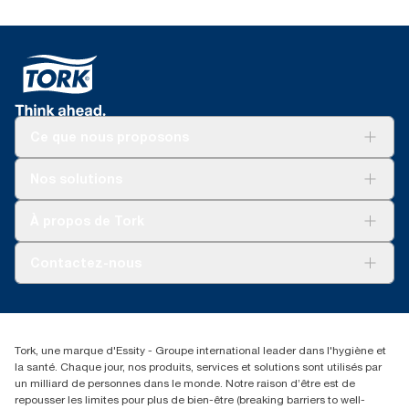
Ce que nous proposons
Solutions
Nos solutions
Développement durable
Tork Clean Care
Tork Vision Nettoyage
À propos de Tork
AD-a-Glance
Tork PaperCircle
À propos de nous
Contactez-nous
Récits d’une réussite
service-commande.tork@essity.com
01 85 07 92 00
Rechercher des distributeurs
Tork, une marque d'Essity - Groupe international leader dans l'hygiène et
la santé. Chaque jour, nos produits, services et solutions sont utilisés par
un milliard de personnes dans le monde. Notre raison d’être est de
repousser les limites pour plus de bien-être (breaking barriers to well-