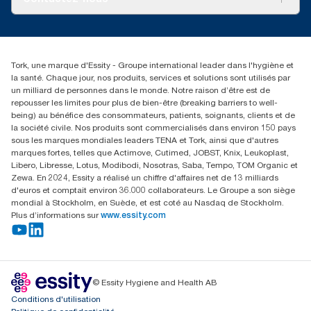
Récits d’une réussite
service-commande.tork@essity.com
01 85 07 92 00
Rechercher des distributeurs
Tork, une marque d'Essity - Groupe international leader dans l'hygiène et
la santé. Chaque jour, nos produits, services et solutions sont utilisés par
un milliard de personnes dans le monde. Notre raison d’être est de
repousser les limites pour plus de bien-être (breaking barriers to well-
being) au bénéfice des consommateurs, patients, soignants, clients et de
la société civile. Nos produits sont commercialisés dans environ 150 pays
sous les marques mondiales leaders TENA et Tork, ainsi que d'autres
marques fortes, telles que Actimove, Cutimed, JOBST, Knix, Leukoplast,
Libero, Libresse, Lotus, Modibodi, Nosotras, Saba, Tempo, TOM Organic et
Zewa. En 2024, Essity a réalisé un chiffre d'affaires net de 13 milliards
d'euros et comptait environ 36.000 collaborateurs. Le Groupe a son siège
mondial à Stockholm, en Suède, et est coté au Nasdaq de Stockholm.
Plus d’informations sur
www.essity.com
© Essity Hygiene and Health AB
Conditions d'utilisation