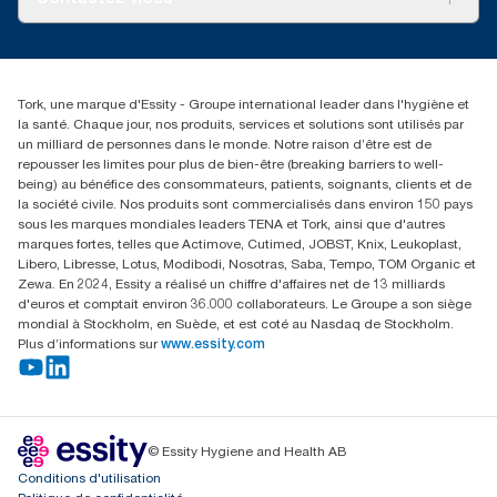
Récits d’une réussite
service-commande.tork@essity.com
01 85 07 92 00
Rechercher des distributeurs
Tork, une marque d'Essity - Groupe international leader dans l'hygiène et
la santé. Chaque jour, nos produits, services et solutions sont utilisés par
un milliard de personnes dans le monde. Notre raison d’être est de
repousser les limites pour plus de bien-être (breaking barriers to well-
being) au bénéfice des consommateurs, patients, soignants, clients et de
la société civile. Nos produits sont commercialisés dans environ 150 pays
sous les marques mondiales leaders TENA et Tork, ainsi que d'autres
marques fortes, telles que Actimove, Cutimed, JOBST, Knix, Leukoplast,
Libero, Libresse, Lotus, Modibodi, Nosotras, Saba, Tempo, TOM Organic et
Zewa. En 2024, Essity a réalisé un chiffre d'affaires net de 13 milliards
d'euros et comptait environ 36.000 collaborateurs. Le Groupe a son siège
mondial à Stockholm, en Suède, et est coté au Nasdaq de Stockholm.
Plus d’informations sur
www.essity.com
© Essity Hygiene and Health AB
Conditions d'utilisation