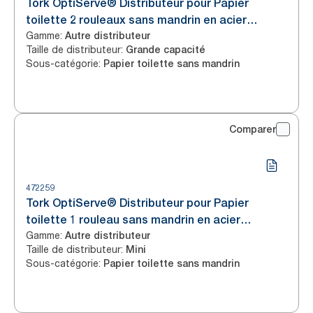
Tork OptiServe® Distributeur pour Papier
toilette 2 rouleaux sans mandrin en acier
Gamme
:
inoxydable T7
Autre distributeur
Taille de distributeur
:
Grande capacité
Sous-catégorie
:
Papier toilette sans mandrin
Comparer
472259
Tork OptiServe® Distributeur pour Papier
toilette 1 rouleau sans mandrin en acier
Gamme
:
inoxydable T7
Autre distributeur
Taille de distributeur
:
Mini
Sous-catégorie
:
Papier toilette sans mandrin