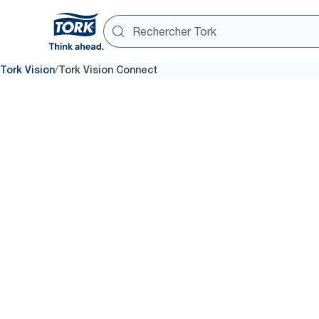
/
Tork Vision
Tork Vision Connect
Des donn
intelligent
votre man
Données en temps réel sur la f
de réapprovisionnement des di
décisions fondées sur des fai
préférés avec Tork Vision Con