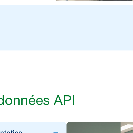
 données API
ntation