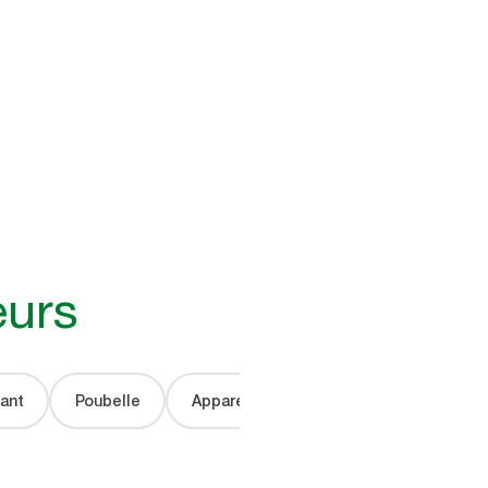
eurs
ant
Poubelle
Appareils IoT