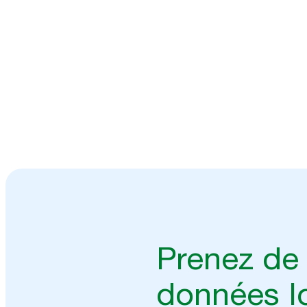
Parlez à nos experts
Prenez de 
données I